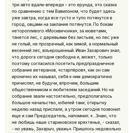
три авто вдали-впереди – это ерунда, это сказка
по сравнению с тем Вавилоном, что будет здесь
уже завтра, когда все густо и тупо потянутся в
город, овцами на заклание потянутся. По бокам
неторопливого «Москвичонка», за кюветами,
тянется лес, с деревьями без листьев, но лес уже
не голый, не прозрачный, как зимой, а нормальный
весенний лес, взъерошенный. Иван Захарович знал,
что дорога сегодня свободна и, может, только
поэтому согласился посетить предпраздничное
собрание ветеранов, «старпёров», как он сам
иронично их называл, себя к ним демократично
причислял, не будучи, впрочем, большим
общественником и любителем заседаний. Но на
собрание звали настоятельно, предполагалось
большое начальство, юбилей таки, открытку
неделю назад прислали, а утром сегодня позвонил
еще и сам Председатель, напомнил. «…Знаю, что
не любишь наше стариковское кряхтенье, - сказал,
- но уважь, Захарыч, уважь». Пришлось недовольно