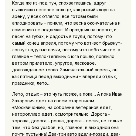
Когда же из-под туч, спохватившись, вдруг
выскочило веселое солнце, как рыжий клоун на
арену, у всех отлегло, все готовы были
аплодировать – поняли, что весна окончательна и
сомнению не подлежит. И праздник на пороге, и
песня на губах, и радость в груди, потому что
самый конец апреля, потому что вот-вот брызнут-
лопнут надутые почки, потому что небо чистое, а
главное – тепло-теплынь с юга пошло, поплыло,
ветром прилетело, упругое, ласковое,
долгожданное тепло. Замечательный апрель, он
как пятница перед выходными – впереди отдых,
праздники, лето…
Лето, отдых – это чуть позже, а пока… А пока Иван
Захарович едет на своем стареньком
«Москвичонке», на собрание ветеранов едет,
неторопливо едет, осмотрительно. Дорога –
хороша, дорога – ровна, дорога – песня, не только
тем, что без ухабов, но, главное, в выходной она
почти пустынна! Два-три авто вдали-позади, два-