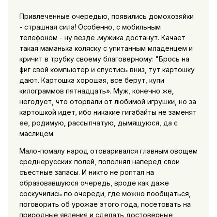
Привлеченные очередью, появились домохозяйки
- страшная сила! Особенно, с мобильным
телефоном - ну везде .мужика достанут. Качает
такая маманька коляску с упитанным младенцем и
кричит в трубку своему благоверному: "Брось на
фиг свой компьютер и спустись вниз, тут картошку
дают. Картошка хорошая, все берут, купи
килограммов пятнадцать». Муж, конечно же,
негодует, что оторвали от любимой игрушки, но за
картошкой идет, ибо никакие гигабайты не заменят
ее, родимую, рассыпчатую, дымящуюся, да с
маслицем.
Мало-помалу народ отоваривался главным овощем
среднерусских полей, пополнял наперед свои
съестные запасы. И никто не роптал на
образовавшуюся очередь, вроде как даже
соскучились по очереди, где можно пообщаться,
поговорить об урожае этого года, посетовать на
природные явления и сделать достоверные