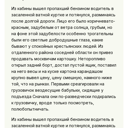
Из кабины вышел пропахший бензином водитель в
засаленной ватной куртке и потянулся, разминаясь
после долгой дороги. Лицо его было коричневато-
красным, задубелым от ветра солнца, грубым, но
на фоне этой задубелости особенно трогательны
были его светлые добродушные глаза, какие
бывают у спокойных крестьянских людей. Из
отдаленного района соседней области он привез
продавать москвичам картошку. Неторопливо
открыл задний борт, достал пустой ящик, поставил
на него весы и на куске картона карандашом
крупно вывел цену, цену смешную, намного ниже
той, что на рынках. Первыми среагировали на
грузовичок вездесущие бабульки, сидящие у
подъезда Сначала они по-разведчески подкрались
к грузовичку, вроде только посмотреть,
полюбопытничать.
Из кабины вышел пропахший бензином водитель в
засаленной ватной куртке и потянулся, разминаясь