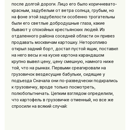
после долгой дороги. Лицо его было коричневато-
красным, задубелым от ветра солнца, грубым, но
на фоне этой задубелости особенно трогательны
были его светлые добродушные глаза, какие
бывают у спокойных крестьянских людей. Из
отдаленного района соседней области он привез
продавать москвичам картошку. Неторопливо
открыл задний борт, достал пустой ящик, поставил
на него весы и на куске картона карандашом
крупно вывел цену, цену смешную, намного ниже
той, что на рынках. Первыми среагировали на
грузовичок вездесущие бабульки, сидящие у
подъезда Сначала они по-разведчески подкрались
к грузовичку, вроде только посмотреть,
полюбопытничать. Цепким взглядом определили,
что картофель в грузовичке отменный, но все же
спросили на всякий случай: