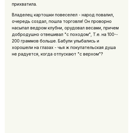
прихватила.
Владелец картошки повеселел - народ повалил,
очередь создал, пошла торговля! Он проворно
насыпал ведром клубни, орудовал весами, причем
добродушно отвешивал "с походом", Т.е. на 100-­
200 гpaммов больше. Бабули улыбались и
хорошели на глазах - чья ж покупательская душа
не радуется, когда отпускают "с верхом"?