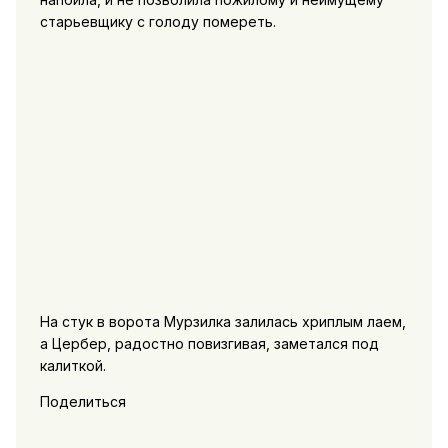
старьевщику с голоду помереть.
На стук в ворота Мурзилка залилась хриплым лаем,
а Цербер, радостно повизгивая, заметался под
калиткой.
Поделиться