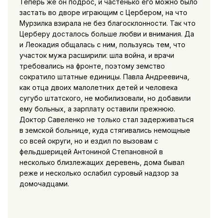
Теперь же он подрос, и частенько его можно было
застать во дворе играющим с Цербером, на что
Мурзилка взирала не без благосклонности. Так что
Церберу досталось больше любви и внимания. Да
и Леокадия общалась с ним, пользуясь тем, что
участок мужа расширили: шла война, и врачи
требовались на фронте, поэтому земство
сократило штатные единицы. Павла Андреевича,
как отца двоих малолетних детей и человека
сугубо штатского, не мобилизовали, но добавили
ему больных, а зарплату оставили прежнюю.
Доктор Савеленко не только стал задерживаться
в земской больнице, куда стягивались немощные
со всей округи, но и ездил по вызовам с
фельдшерицей Антониной Степановной в
несколько близлежащих деревень, дома бывал
реже и несколько ослабил суровый надзор за
домочадцами.