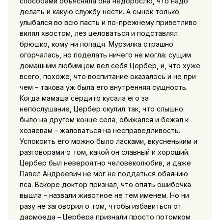
способами объясняла она недорослю, что надо
делать и какую службу нести. А сынок только
улыбался во всю пасть и по-прежнему приветливо
вилял хвостом, лез целоваться и подставлял
брюшко, кому ни попадя. Мурзилка страшно
огорчалась, но поделать ничего не могла: сущим
домашним любимцем вел себя Цербер, и, что хуже
всего, похоже, что воспитание оказалось и не при
чем – такова уж была его внутренняя сущность.
Когда мамаша сердито кусала его за
непослушание, Цербер скулил так, что слышно
было на другом конце села, обижался и бежал к
хозяевам – жаловаться на несправедливость.
Успокоить его можно было ласками, вкусненьким и
разговорами о том, какой он славный и хороший.
Цербер был невероятно человеколюбив, и даже
Павел Андреевич не мог не поддаться обаянию
пса. Вскоре доктор признал, что опять ошибочка
вышла – назвали животное не тем именем. Но ни
разу не заговорил о том, чтобы избавиться от
дармоеда – Цербера признали просто потомком