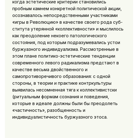
когда эстетические критерии становились
пробным камнем кон­кретной политической акции,
осознавалось непосредственными участниками
«игры в Революцию» в качестве своего рода суб­
ститута утерянной «коллективности» и мыслилось
как преодо­ление некоего патологического
состояния, под которым подразу­мевались устои
буржуазного индивидуализма. Рассмотренные в
этом плане политико-эстетические тенденции
современного ле­вого радикализма предстают в
качестве весьма двойственного и
самопротиворечивого образования: с одной
стороны, в теории и практике контркультуры
выявилась несомненная тяга к коллек­тивистски
(ритуальным формам сознания и поведения,
которые в идеале должны были бы преодолеть
«частичность», разобщен­ность и
индивидуалистичность буржуазного этоса.