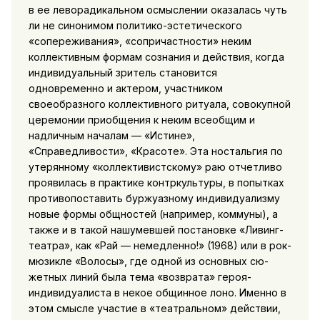
в ее леворадикальном осмыслении ока­залась чуть
ли не синонимом политико-эстетического
«сопере­живания», «сопричастности» неким
коллективным формам со­знания и действия, когда
индивидуальный зритель становится
одновременно и актером, участником
своеобразного коллектив­ного ритуала, совокупной
церемонии приобщения к неким все­общим и
надличным началам — «Истине»,
«Справедливости», «Красоте». Эта ностальгия по
утерянному
«коллективистскому» раю отчетливо
проявилась в практике контркультуры, в попыт­ках
противопоставить буржуазному индивидуализму
новые фор­мы общностей (например, коммуны), а
также и в такой нашу­мевшей постановке «Ливинг-
театра», как «Рай — немедленно!» (1968) или в рок-
мюзикле «Волосы», где одной из основных сю­
жетных линий была тема «возврата» героя-
индивидуалиста в некое общинное лоно. Именно в
этом смысле участие в «театральном» действии,