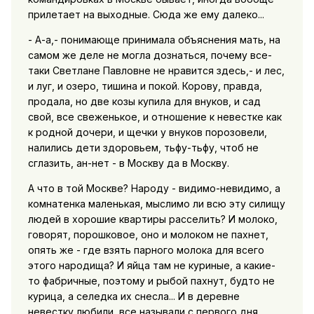
прилетает на выходные. Сюда же ему далеко...
- А-а,- понимающе принимала объяснения мать, на
самом же деле не могла дознаться, почему все-
таки Светлане Павловне не нравится здесь,- и лес,
и луг, и озеро, тишина и покой. Корову, правда,
продала, но две козы купила для внуков, и сад
свой, все свеженькое, и отношение к невестке как
к родной дочери, и щечки у внуков порозовели,
налились дети здоровьем, тьфу-тьфу, чтоб не
сглазить, ан-нет - в Москву да в Москву.
А что в той Москве? Народу - видимо-невидимо, а
комнатенка маленькая, мыслимо ли всю эту силищу
людей в хорошие квартиры расселить? И молоко,
говорят, порошковое, оно и молоком не пахнет,
опять же - где взять парного молока для всего
этого народища? И яйца там не куриные, а какие-
то фабричные, поэтому и рыбой пахнут, будто не
курица, а селедка их снесла... И в деревне
невестку любили, все называли с первого дня