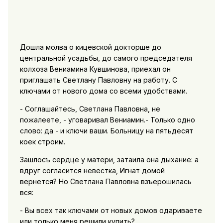
Дошла молва о кицевской докторше до
центральной усадьбы, до самого председателя
колхоза Вениамина Кувшинова, приехал он
приглашать Светлану Павловну на работу. С
ключами от нового дома со всеми удобствами.
- Соглашайтесь, Светлана Павловна, не
пожалеете, - уговаривал Вениамин.- Только одно
слово: да - и ключи ваши. Больницу на пятьдесят
коек строим.
3ашлосъ сердце у матери, затаила она дыхание: а
вдруг согласится невестка, Игнат домой
вернется? Но Светлана Павловна взъерошилась
вся:
- Вы всех так ключами от новых домов одариваете
или только меня решили купить?