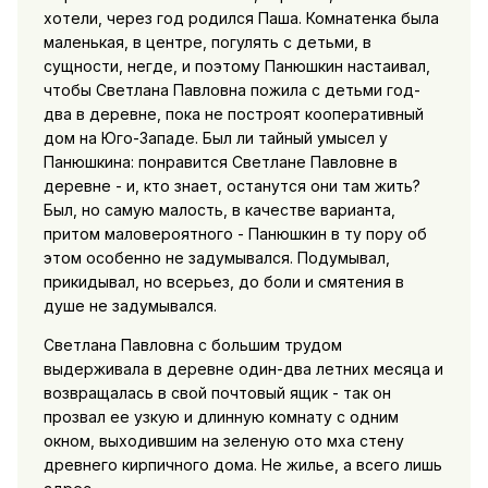
хотели, через год родился Паша. Комнатенка была
маленькая, в центре, погулять с детьми, в
сущности, негде, и поэтому Панюшкин настаивал,
чтобы Светлана Павловна пожила с детьми год-
два в деревне, пока не построят кооперативный
дом на Юго-Западе. Был ли тайный умысел у
Панюшкина: понравится Светлане Павловне в
деревне - и, кто знает, останутся они там жить?
Был, но самую малость, в качестве варианта,
притом маловероятного - Панюшкин в ту пору об
этом особенно не задумывался. Подумывал,
прикидывал, но всерьез, до боли и смятения в
душе не задумывался.
Светлана Павловна с большим трудом
выдерживала в деревне один-два летних месяца и
возвращалась в свой почтовый ящик - так он
прозвал ее узкую и длинную комнату с одним
окном, выходившим на зеленую ото мха стену
древнего кирпичного дома. Не жилье, а всего лишь