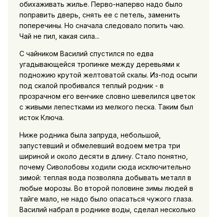
обихаживать жилье. Перво-наперво надо было
поправить дверь, снять ее с петель, заменить
поперечины. Но сначала следовало попить чаю.
Чай не пил, какая сила...
С чайником Василий спустился по едва
угадывающейся тропинке между деревьями к
подножию крутой желтоватой скалы. Из-под осыпи
под скалой пробивался теплый родник - в
прозрачном его венчике словно шевелился цветок
с живыми лепестками из мелкого песка. Таким был
исток Ключа.
Ниже родника была запруда, небольшой,
запустевший и обмелевший водоем метра три
шириной и около десяти в длину. Стало понятно,
почему Сиволобовы ходили сюда исключительно
зимой: теплая вода позволяла добывать металл в
любые морозы. Во второй половине зимы людей в
тайге мало, не надо было опасаться чужого глаза.
Василий набрал в роднике воды, сделал несколько