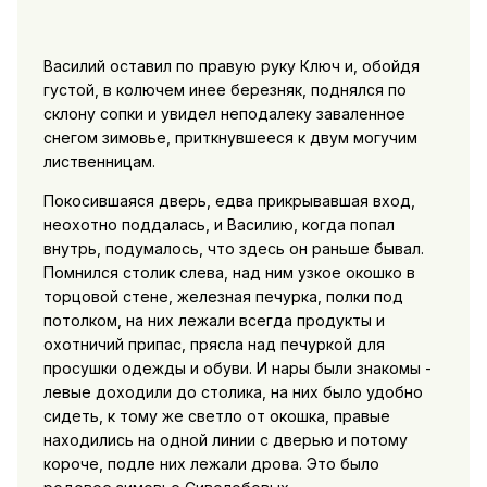
Василий оставил по правую руку Ключ и, обойдя
густой, в колючем инее березняк, поднялся по
склону сопки и увидел неподалеку заваленное
снегом зимовье, приткнувшееся к двум могучим
лиственницам.
Покосившаяся дверь, едва прикрывавшая вход,
неохотно поддалась, и Василию, когда попал
внутрь, подумалось, что здесь он раньше бывал.
Помнился столик слева, над ним узкое окошко в
торцовой стене, железная печурка, полки под
потолком, на них лежали всегда продукты и
охотничий припас, прясла над печуркой для
просушки одежды и обуви. И нары были знакомы -
левые доходили до столика, на них было удобно
сидеть, к тому же светло от окошка, правые
находились на одной линии с дверью и потому
короче, подле них лежали дрова. Это было