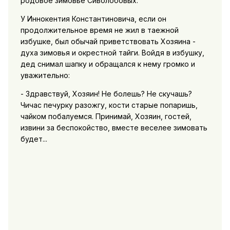
родовое зимовье Сиволобовых.
У Иннокентия Константиновича, если он
продолжительное время не жил в таежной
избушке, был обычай приветствовать Хозяина -
духа зимовья и окрестной тайги. Войдя в избушку,
дед снимал шапку и обращался к нему громко и
уважительно:
- Здравствуй, Хозяин! Не болешь? Не скучашь?
Чичас печурку разожгу, кости старые попаришь,
чайком побалуемся. Принимай, Хозяин, гостей,
извини за беспокойство, вместе веселее зимовать
будет...