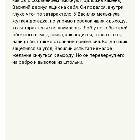
как бы с сожалением чмокнул. Подложив камень,
Василий дернул ящик на себя. Он подался, внутри
глухо что- то затарахтело. У Василия мелькнула
жуткая догадка, но упрямо поволок ящик к выходу,
хотя тарахтенье не унималось. Лоб у него быстрей
обычного взмок, спина, как водится, стала стыть,
налицо был также странный прилив сил. Когда ящик
зацепился за угол, Василий испытал немалое
желание кинуться к выходу. Но он перевернул его
на ребро и выволок из штольни.