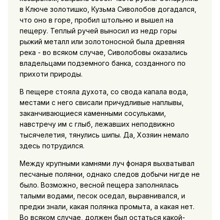
в Ключе золотишко, Кузьма Сиволобов догадался,
что оно в горе, пробил штольню и вышел на
пещеру. Теплый ручей выносил из недр горы
рыжий металл или золотоносной была древняя
река - во всяком случае, Сиволобовы оказались
владельцами подземного банка, созданного по
прихоти природы.
В пещере стояла духота, со свода капала вода,
местами с него свисали причудливые наплывы,
заканчивающиеся каменными сосульками,
навстречу им с глыб, лежавших неподвижно
тысячелетия, тянулись шипы. Да, Хозяин немало
здесь потрудился.
Между крупными камнями луч фонаря выхватывал
песчаные полянки, однако следов добычи нигде не
было. Возможно, весной пещера заполнялась
талыми водами, песок оседал, выравнивался, и
предки знали, какая полянка промыта, а какая нет.
Во всяком случае, должен был остаться какой-