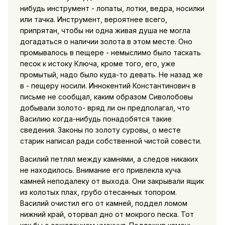
нибудь инструмент - лопаты, лотки, ведра, носилки
или тачка. Инструмент, вероятнее всего,
припрятан, чтобы ни одна живая душа не могла
догадаться о наличии золота в этом месте. Оно
промывалось в пещере - немыслимо было таскать
песок к истоку Ключа, кроме того, его, уже
промытый, надо было куда-то девать. Не назад же
в - пещеру носили. Иннокентий Константинович в
письме не сообщал, каким образом Сиволобовы
добывали золото- вряд ли он предполагал, что
Василию когда-нибудь понадобятся такие
сведения. Законы по золоту суровы, о месте
старик написал ради собственной чистой совести.
Василий петлял между камнями, а следов никаких
не находилось. Внимание его привлекла куча
камней неподалеку от выхода. Они закрывали ящик
из колотых плах, грубо отесанных топором.
Василий очистил его от камней, поддел ломом
нижний край, оторвал дно от мокрого песка. Тот