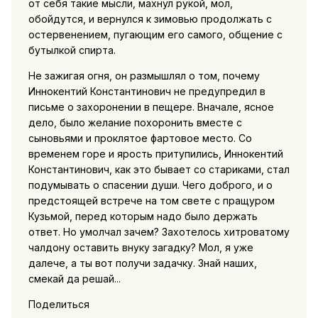
от себя такие мысли, махнул рукой, мол,
обойдутся, и вернулся к зимовью продолжать с
остервенением, пугающим его самого, общение с
бутылкой спирта.
Не зажигая огня, он размышлял о том, почему
Иннокентий Константинович не предупредил в
письме о захоронении в пещере. Вначале, ясное
дело, было желание похоронить вместе с
сыновьями и проклятое фартовое место. Со
временем горе и ярость притупились, Иннокентий
Константинович, как это бывает со стариками, стал
подумывать о спасении души. Чего доброго, и о
предстоящей встрече на том свете с пращуром
Кузьмой, перед которым надо было держать
ответ. Но умолчал зачем? Захотелось хитроватому
чалдону оставить внуку загадку? Мол, я уже
далече, а ты вот получи задачку. Знай наших,
смекай да решай...
Поделиться