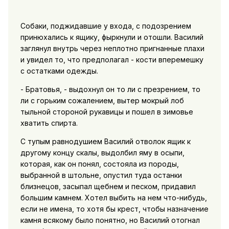
Собаки, поджидавшие у входа, с подозрением
принюхались к ящику, фыркнули и отошли. Василий
заглянул внутрь через неплотно пригнанные плахи
и увидел то, что предполагал - кости вперемешку
с остатками одежды.
- Братовья, - выдохнул он то ли с презрением, то
ли с горьким сожалением, вытер мокрый лоб
тыльной стороной рукавицы и пошел в зимовье
хватить спирта.
С тупым равнодушием Василий отволок ящик к
другому концу скалы, выдолбил яму в осыпи,
которая, как он понял, состояла из породы,
выбранной в штольне, опустил туда останки
близнецов, засыпал щебнем и песком, придавил
большим камнем. Хотел выбить на нем что-нибудь,
если не имена, то хотя бы крест, чтобы назначение
камня всякому было понятно, но Василий отогнал