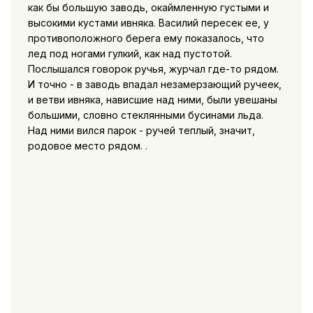
как бы большую заводь, окаймленную густыми и
высокими кустами ивняка. Василий пересек ее, у
противоположного берега ему показалось, что
лед под ногами гулкий, как над пустотой.
Послышался говорок ручья, журчал где-то рядом.
И точно - в заводь впадал незамерзающий ручеек,
и ветви ивняка, нависшие над ними, были увешаны
большими, словно стеклянными бусинами льда.
Над ними вился парок - ручей теплый, значит,
родовое место рядом. .