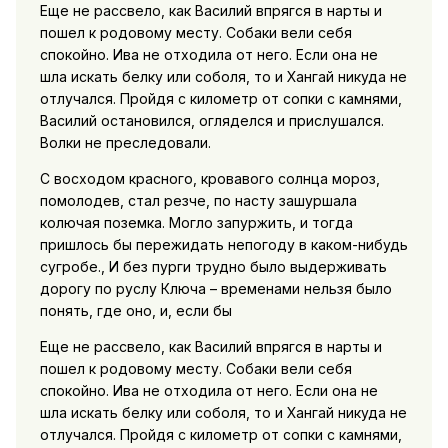
Еще не рассвело, как Василий впрягся в нарты и
пошел к родовому месту. Собаки вели себя
спокойно. Ива не отходила от него. Если она не
шла искать белку или соболя, то и Хангай никуда не
отлучался. Пройдя с километр от сопки с камнями,
Василий остановился, огляделся и прислушался.
Волки не преследовали.
С восходом красного, кровавого солнца мороз,
помолодев, стал резче, по насту зашуршала
колючая поземка. Могло запуржить, и тогда
пришлось бы пережидать непогоду в каком-нибудь
сугробе., И без пурги трудно было выдерживать
дорогу по руслу Ключа – временами нельзя было
понять, где оно, и, если бы
Еще не рассвело, как Василий впрягся в нарты и
пошел к родовому месту. Собаки вели себя
спокойно. Ива не отходила от него. Если она не
шла искать белку или соболя, то и Хангай никуда не
отлучался. Пройдя с километр от сопки с камнями,