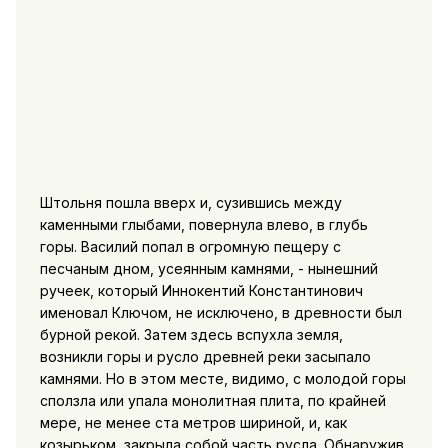
Штольня пошла вверх и, сузившись между
каменными глыбами, повернула влево, в глубь
горы. Василий попал в огромную пещеру с
песчаным дном, усеянным камнями, - нынешний
ручеек, который Иннокентий Константинович
именовал Ключом, не исключено, в древности был
бурной рекой. Затем здесь вспухла земля,
возникли горы и русло древней реки засыпало
камнями. Но в этом месте, видимо, с молодой горы
сползла или упала монолитная плита, по крайней
мере, не менее ста метров шириной, и, как
козырьком, закрыла собой часть русла. Обнаружив