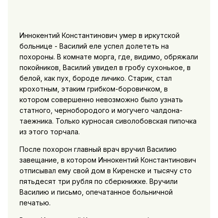
Иннокентий Константинович умер в иркутской
больнице - Василий еле успел долететь на
похороны. В комнате морга, где, видимо, обряжали
покойников, Василий увидел в гробу сухонькое, в
белой, как пух, бороде личико. Старик, стал
крохотным, этаким грибком-боровичком, в
котором совершенно невозможно было узнать
статного, чернобородого и могучего чалдона-
таежника. Только курносая сиволобовская пипочка
из этого торчала.
После похорон главный врач вручил Василию
завещание, в котором Иннокентий Константинович
отписывал ему свой дом в Киренске и тысячу сто
пятьдесят три рубля по сберкнижке. Вручили
Василию и письмо, опечатанное больничной
печатью.