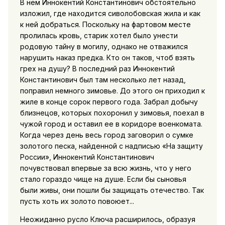
В нем Иннокентий Константинович обстоятельно
изложил, где находится сиволобовская жила и как
к ней добраться. Поскольку на фартовом месте
пролилась кровь, старик хотел было унести
родовую тайну в могилу, однако не отважился
нарушить наказ предка. Кто он таков, чтоб взять
грех на душу? В последний раз Иннокентий
Константинович был там несколько лет назад,
поправил немного зимовье. До этого он приходил к
жиле в конце сорок первого года. Забрал добычу
близнецов, которых похоронил у зимовья, поехал в
чужой город и оставил ее в коридоре военкомата.
Когда через день весь город заговорил о сумке
золотого песка, найденной с надписью «На защиту
России», Иннокентий Константинович
почувствовал впервые за всю жизнь, что у него
стало гораздо чище на душе. Если бы сыновья
были живы, они пошли бы защищать отечество. Так
пусть хоть их золото повоюет...
Неожиданно русло Ключа расширилось, образуя