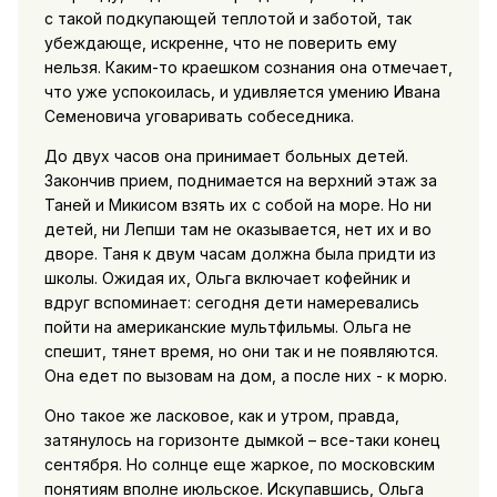
с такой подкупающей теплотой и заботой, так
убеждающе, искренне, что не поверить ему
нельзя. Каким-то краешком сознания она отмечает,
что уже успокоилась, и удивляется умению Ивана
Семеновича уговаривать собеседника.
До двух часов она принимает больных детей.
Закончив прием, поднимается на верхний этаж за
Таней и Микисом взять их с собой на море. Но ни
детей, ни Лепши там не оказывается, нет их и во
дворе. Таня к двум часам должна была придти из
школы. Ожидая их, Ольга включает кофейник и
вдруг вспоминает: сегодня дети намеревались
пойти на американские мультфильмы. Ольга не
спешит, тянет время, но они так и не появляются.
Она едет по вызовам на дом, а после них - к морю.
Оно такое же ласковое, как и утром, правда,
затянулось на горизонте дымкой – все-таки конец
сентября. Но солнце еще жаркое, по московским
понятиям вполне июльское. Искупавшись, Ольга