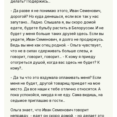
делать? Подержись...
- Да разве я не понимаю этого, Иван Семенович,
дорогой? Но куда денешься, если все так у нас
запутано... Ладно. Слышала я, вы скоро домой
едете, будете бульбу растить в Белоруссии. И не
будет у меня больше таких друзей здесь. Если вы
уедете, Иван Семенович, я долго не продержусь.
Ведь вы мне как отец родной. - Ольга чувствует,
что не в силах сдерживать больше слезы, и
говорит, говорит, говорит... - К кому я приеду
отогреться душой, когда вас здесь не будет? К
кому?..
- Да ты что это вздумала оплакивать меня? Если
меня не будет, другой товарищ приедет на мое
место. Да все наши к тебе отлично относятся. А
пока успокойся, никуда я не еду. Сама видишь, на
седьмое приглашаю в гости...
Ольга знает, что Иван Семенович говорит
неправду, - едет он скоро домой, - но делает это