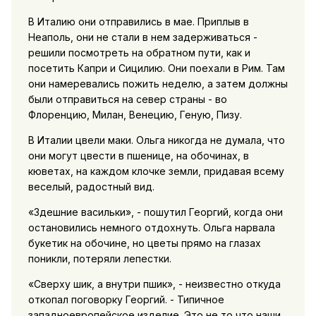
В Италию они отправились в мае. Приплыв в
Неаполь, они не стали в нем задерживаться -
решили посмотреть на обратном пути, как и
посетить Капри и Сицилию. Они поехали в Рим. Там
они намеревались пожить неделю, а затем должны
были отправиться на север страны - во
Флоренцию, Милан, Венецию, Геную, Пизу.
В Италии цвели маки. Ольга никогда не думала, что
они могут цвести в пшенице, на обочинах, в
кюветах, на каждом клочке земли, придавая всему
веселый, радостный вид.
«3дешние васильки», - пошутил Георгий, когда они
остановились немного отдохнуть. Ольга нарвала
букетик на обочине, но цветы прямо на глазах
поникли, потеряли лепестки.
«Сверху шик, а внутри пшик», - неизвестно откуда
откопал поговорку Георгий. - Типичное
западноевропейское изделие. Это не то что наши