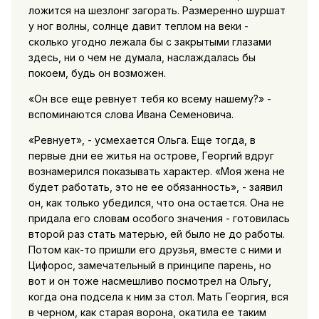
ложится на шезлонг загорать. Размеренно шуршат
у ног волны, солнце давит теплом на веки -
сколько угодно лежала бы с закрытыми глазами
здесь, ни о чем не думала, наслаждалась бы
покоем, будь он возможен.
«Он все еще ревнует тебя ко всему нашему?» -
вспоминаются слова Ивана Семеновича.
«Peвнует», - усмехается Ольга. Еще тогда, в
первые дни ее житья на острове, Георгий вдруг
вознамерился показывать характер. «Моя жена не
будет работать, это не ее обязанность», - заявил
он, как только убедился, что она остается. Она не
придала его словам особого значения - готовилась
второй раз стать матерью, ей было не до работы.
Потом как-то пришли его друзья, вместе с ними и
Цифорос, замечательный в принципе парень, но
вот и он тоже насмешливо посмотрел на Ольгу,
когда она подсела к ним за стол. Мать Георгия, вся
в черном, как старая ворона, окатила ее таким