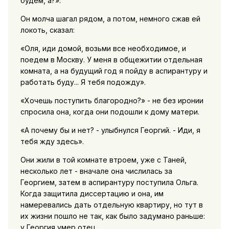
будем, а?».
Он молча шагал рядом, а потом, немного сжав ей
локоть, сказал:
«Оля, иди домой, возьми все необходимое, и
поедем в Москву. У меня в общежитии отдельная
комната, а на будущий год я пойду в аспирантуру и
работать буду... Я тебя подожду».
«Хочешь поступить благородно?» - не без иронии
спросила она, когда они подошли к дому матери.
«А почему бы и нет? - улыбнулся Георгий. - Иди, я
тебя жду здесь».
Они жили в той комнате втроем, уже с Таней,
несколько лет - вначале она числилась за
Георгием, затем в аспирантуру поступила Ольга.
Когда защитила диссертацию и она, им
намеревались дать отдельную квартиру, но тут в
их жизни пошло не так, как было задумано раньше:
у Георгия умер отец.