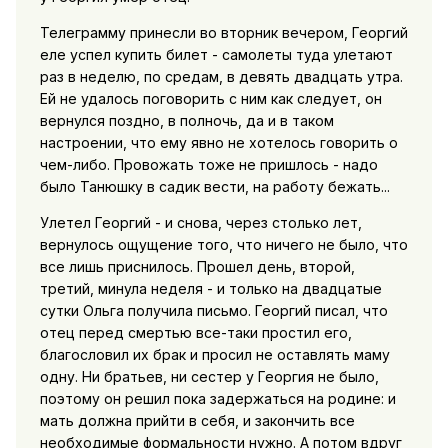
Телеграмму принесли во вторник вечером, Георгий
еле успел купить билет - самолеты туда улетают
раз в неделю, по средам, в девять двадцать утра.
Ей не удалось поговорить с ним как следует, он
вернулся поздно, в полночь, да и в таком
настроении, что ему явно не хотелось говорить о
чем-либо. Провожать тоже не пришлось - надо
было Танюшку в садик вести, на работу бежать...
Улетел Георгий - и снова, через столько лет,
вернулось ощущение того, что ничего не было, что
все лишь приснилось. Прошел день, второй,
третий, минула неделя - и только на двадцатые
сутки Ольга получила письмо. Георгий писал, что
отец перед смертью все-таки простил его,
благословил их брак и просил не оставлять маму
одну. Ни братьев, ни сестер у Георгия не было,
поэтому он решил пока задержаться на родине: и
мать должна прийти в себя, и закончить все
необходимые формальности нужно. А потом вдруг