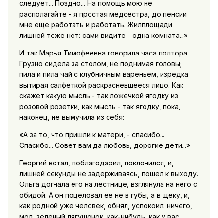
следует... Поздно... На помощь мою не
располагайте - я простая медсестра, до пенсии
мне еще работать и работать. Жилплощади
лишней тоже нет: сами видите - одна комната...»
И так Марья Тимофеевна говорила часа полтора.
Грузно сидела за столом, не поднимая головы;
пила и пила чай с клубничным вареньем, изредка
вытирая салфеткой раскрасневшееся лицо. Как
скажет какую мысль - так ложечкой ягодку из
розовой розетки, как мысль - так ягодку, пока,
наконец, не вымучила из себя:
«А за то, что пришли к матери, - спасибо...
Спасибо... Совет вам да любовь, дорогие дети...»
Георгий встал, поблагодарил, поклонился, и,
лишней секунды не задерживаясь, пошел к выходу.
Ольга догнала его на лестнице, взглянула на него с
обидой. А он поцеловал ее не в губы, а в щеку, и,
как родной уже человек, обнял, успокоил: ничего,
мол, зеленый лягушонок, как-нибудь, как у вас