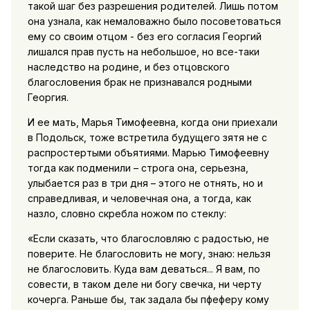
такой шаг без разрешения родителей. Лишь потом
она узнала, как немаловажно было посоветоваться
ему со своим отцом - без его согласия Георгий
лишался прав пусть на небольшое, но все-таки
наследство на родине, и без отцовского
благословения брак не признавался родными
Георгия.
И ее мать, Марья Тимофеевна, когда они приехали
в Подольск, тоже встретила будущего зятя не с
распростертыми объятиями. Марью Тимофеевну
тогда как подменили – строга она, серьезна,
улыбается раз в три дня – этого не отнять, но и
справедливая, и человечная она, а тогда, как
назло, словно скребла ножом по стеклу:
«Если сказать, что благословляю с радостью, не
поверите. Не благословить не могу, знаю: нельзя
не благословить. Куда вам деваться... Я вам, по
совести, в таком деле ни богу свечка, ни черту
кочерга. Раньше бы, так задала бы пфеферу кому