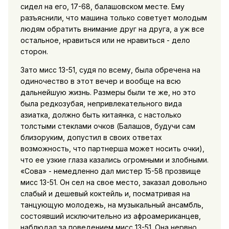
сидел на его, 17-68, балашовском месте. Ему
разъяснили, что машина только советует молодым
людям обратить внимание друг на друга, а уж все
остальное, нравиться или не нравиться - дело
сторон.
Зато мисс 13-51, судя по всему, была обречена на
одиночество в этот вечер и вообще на всю
дальнейшую жизнь. Размеры были те же, но это
была редкозубая, непривлекательного вида
азиатка, должно быть китаянка, с настолько
толстыми стеклами очков (Балашов, будучи сам
близоруким, допустил в своих ответах
возможность, что партнерша может носить очки),
что ее узкие глаза казались огромными и злобными.
«Сова» - немедленно дал мистер 15-58 прозвище
мисс 13-51. Он сел на свое место, заказал довольно
слабый и дешевый коктейль и, посматривая на
танцующую молодежь, на музыкальный ансамбль,
состоявший исключительно из афроамериканцев,
наблюдал за поведением мисс 13-51. Она нервно