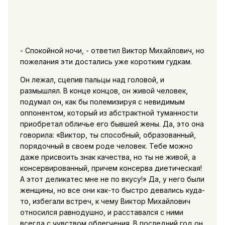
- Спокойной ночи, - ответил Виктор Михайлович, но
пожелания эти достались уже коротким гудкам.
Он лежал, сцепив пальцы над головой, и
размышлял. В конце концов, он живой человек,
подумал он, как бы полемизируя с невидимым
оппонентом, который из абстрактной туманности
приобретал обличье его бывшей жены. Да, это она
говорила: «Виктор, ты способный, образованный,
порядочный в своем роде человек. Тебе можно
даже присвоить знак качества, но ты не живой, а
консервированный, причем консерва диетическая!
А этот деликатес мне не по вкусу!» Да, у него были
женщины, но все они как-то быстро девались куда-
то, избегали встреч, к чему Виктор Михайлович
относился равнодушно, и расставался с ними
всегда с чувством облегчения. В последний год он