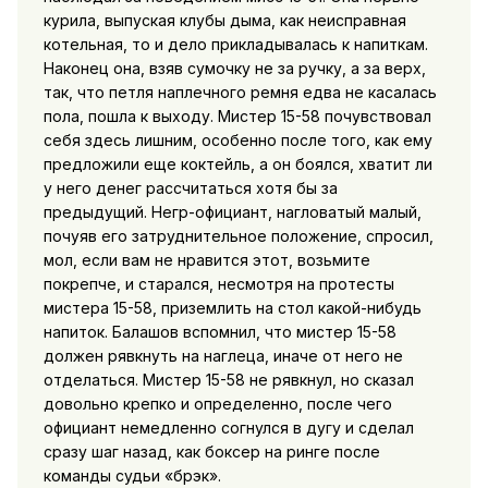
курила, выпуская клубы дыма, как неисправная
котельная, то и дело прикладывалась к напиткам.
Наконец она, взяв сумочку не за ручку, а за верх,
так, что петля наплечного ремня едва не касалась
пола, пошла к выходу. Мистер 15-58 почувствовал
себя здесь лишним, особенно после того, как ему
предложили еще коктейль, а он боялся, хватит ли
у него денег рассчитаться хотя бы за
предыдущий. Негр-официант, нагловатый малый,
почуяв его затруднительное положение, спросил,
мол, если вам не нравится этот, возьмите
покрепче, и старался, несмотря на протесты
мистера 15-58, приземлить на стол какой-нибудь
напиток. Балашов вспомнил, что мистер 15-58
должен рявкнуть на наглеца, иначе от него не
отделаться. Мистер 15-58 не рявкнул, но сказал
довольно крепко и определенно, после чего
официант немедленно согнулся в дугу и сделал
сразу шаг назад, как боксер на ринге после
команды судьи «брэк».