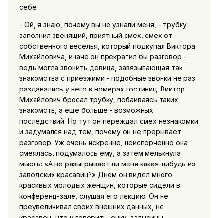
себе.
- Ой, я знаю, почему вы не узнали меня, - трубку
заполнил звенящий, приятный смех, смех от
собственного веселья, который подкупал Виктора
Михайловича, иначе он прекратил бы разговор -
ведь могла звонить девица, завязывающая так
знакомства с приезжими - подобные звонки не раз
раздавались у него в номерах гостиниц. Виктор
Михайлович бросал трубку, побаиваясь таких
знакомств, а еще больше - возможных
последствий. Но тут он переждал смех незнакомки
и задумался над тем, почему он не прерывает
разговор. Уж очень искренне, неиспорченно она
смеялась, подумалось ему, а затем мелькнула
мысль: «А не разыгрывает ли меня какая-нибудь из
заводских красавиц?» Днем он видел много
красивых молодых женщин, которые сидели в
конференц-зале, слушая его лекцию. Он не
преувеличивал своих внешних данных, не
красавец, что и говорить, очки, залысины,