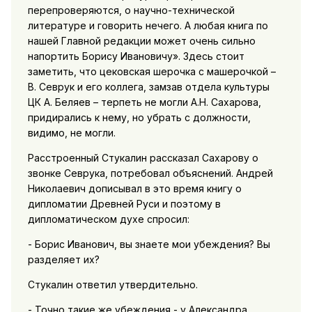
перепроверяются, о научно-технической
литературе и говорить нечего. А любая книга по
нашей Главной редакции может очень сильно
напортить Борису Ивановичу». Здесь стоит
заметить, что цековская шерочка с машерочкой –
В. Севрук и его коллега, замзав отдела культуры
ЦК А. Беляев – терпеть не могли А.Н. Сахарова,
придирались к нему, но убрать с должности,
видимо, не могли.
Расстроенный Стукалин рассказал Сахарову о
звонке Севрука, потребовал объяснений. Андрей
Николаевич дописывал в это время книгу о
дипломатии Древней Руси и поэтому в
дипломатическом духе спросил:
- Борис Иванович, вы знаете мои убеждения? Вы
разделяет их?
Стукалин ответил утвердительно.
- Точно такие же убеждения - у Александра