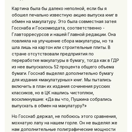
Картина была бы далеко неполной, если бы я
обошел печально известную акцию выпуска книг в
обмен на макулатуру. Это была совместная затея
Госснаба и Госкомиздата, соответственно -
Главторресурсов и нашей Главной редакции. Она
повлияла на улучшение сбора макулатуры, но та
шла лишь на картон или строительные плиты. В
стране отсутствовали предприятия по
переработке макулатуры в бумагу, тогда как в ГДР
из нее выпускалось 52 процента общего объема
бумаги. Госснаб выделял дополнительно бумагу
для издания «макулатурных» книг. Мы пытались
включить в план их издания сочинения русских
классиков, но в ЦК нашлись чистоплюи,
воскликнувшие: «Да вы что, Пушкина собрались
выпускать в обмен на макулатуру?»
Но Госснаб держал, не побоюсь этого сравнения,
мохнатую лапу на нашем горле. Он не выделял же
нам дополнительные полиграфические мощности