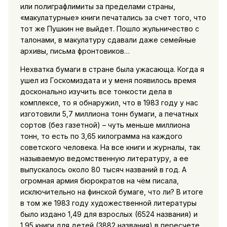
или полиграфлимиты за пределами страны,
«макулатурные» книги печатались за счет того, что
тот же Пушкин не выйдет. Пошло жульничество с
талонами, в макулатуру сдавали даже семейные
архивы, письма фронтовиков…
Нехватка бумаги в стране была ужасающа. Когда я
ушел из Госкомиздата и у меня появилось время
досконально изучить все тонкости дела в
комплексе, то я обнаружил, что в 1983 году у нас
изготовили 5,7 миллиона тонн бумаги, а печатных
сортов (без газетной) – чуть меньше миллиона
тонн, то есть по 3,65 килограмма на каждого
советского человека. На все книги и журналы, так
называемую ведомственную литературу, а ее
выпускалось около 80 тысяч названий в год. А
огромная армия бюрократов на чём писала,
исключительно на финской бумаге, что ли? В итоге
в том же 1983 году художественной литературы
было издано 1,49 для взрослых (6524 названия) и
1,95 книги для детей (3882 названия) в пересчете