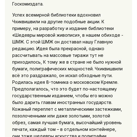
Госкомиздата.
Успех всемирной библиотеки вдохновил
Чхиквишвили на другие подобные акции. К
примеру, на разработку и издание библиотеки
«Шедевры мировой живописи», в нашем обиходе -
ШМЖ. С этой ШМЖ он доставал нашу Главную
редакцию. Идея была прекрасной, однако
рассчитывать на массовые тиражи тут не
приходилось, К тому же в стране не было нужной
бумаги, полиграфических мощностей. Чхиквишвили
всё это раздражало, он искал обходные пути.
Родилась идея 8-томника о московском Кремле.
Предполагалось, что это будет по-настоящему
государственным изданием, чтобы его можно
было дарить главам иностранных государств.
Кожаный переплет с металлическими застежками,
позолоченными или даже золотыми, золотой
обрез, самая лучшая бумага, высочайший уровень
печати, каждый том – в отдельном контейнере,
они тоже шедевры искусства и полиграфии.