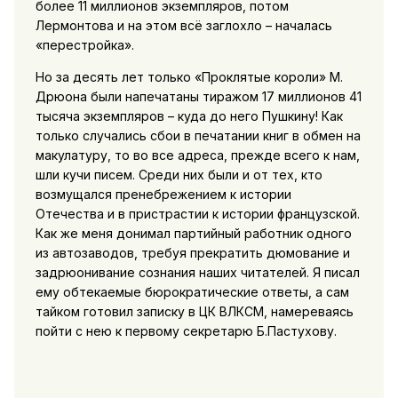
более 11 миллионов экземпляров, потом
Лермонтова и на этом всё заглохло – началась
«перестройка».
Но за десять лет только «Проклятые короли» М.
Дрюона были напечатаны тиражом 17 миллионов 41
тысяча экземпляров – куда до него Пушкину! Как
только случались сбои в печатании книг в обмен на
макулатуру, то во все адреса, прежде всего к нам,
шли кучи писем. Среди них были и от тех, кто
возмущался пренебрежением к истории
Отечества и в пристрастии к истории французской.
Как же меня донимал партийный работник одного
из автозаводов, требуя прекратить дюмование и
задрюонивание сознания наших читателей. Я писал
ему обтекаемые бюрократические ответы, а сам
тайком готовил записку в ЦК ВЛКСМ, намереваясь
пойти с нею к первому секретарю Б.Пастухову.