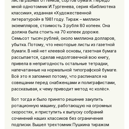
листы разных оттенков, сортов бумаги. Передо
мной однотомник И.Тургенева, серия «Библиотека
классики», изданная «Художественной
литературой» в 1981 году. Тираж – миллион
экземпляров, стоимость 3 рубля 80 копеек. Она
должна была стоить на 70 копеек дороже.
Семьсот тысяч рублей, около миллиона долларов,
убытка. Потому, что некоторые листы из газетной
бумаги. В ней нет клеевой основы, газетная бумага
рассыпается, сделав недолговечной всю книгу,
привела в непригодность остальные тетрадки,
напечатанные на нормальной типографской бумаге.
Всё это я запомнил потому, что распинался на
совещании перед снабженцами и полиграфистами,
рассказывая, к чему приводит метод «с колёс».
Вот тогда и было принято решение закупить
ротационную машину, работающую на огромных
скоростях, и приступить к выпуску собраний
сочинений наших классиков без ограничения
подписки. Вышел трехтомник Пушкина тиражом