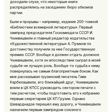
доходили слухи, что некоторые книги
распределялись на заседаниях бюро обкомов
партии.
Были и прорывы – например, издание 200-томной
«Библиотеки всемирной литературы». Первый
зампред председателя Госкомиздата СССР И.
Чхиквишвили и главный редактор издательства
«Художественной литературы» А. Пузиков по
достоинству получили за нее Государственную
премию СССР. Вообще я должен отдать должное
Чхиквишвили, хотя он впоследствии сыграл в моей
судьбе не лучшую роль. Вообще-то судьба к нему
повернулась не самым благоприятным боком. Как
мне рассказывал грузинский писатель Гиви
Карбелашвили, его ближайший друг, Чхиквишвили
взяли в ЦК КПСС руководить сектором печати с
тем расчетом, чтобы подготовить его к избранию
первым секретарем ЦК КП Грузии. Однако
Шеварднадзе перешёл ему дорогу, и Чхиквишвили
назначили первым зампредом союзного