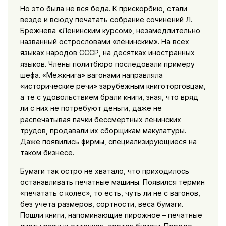
Но это была не вся беда. К прискорбию, стали
везде и всюду печатать собрание сочинений Л.
Брежнева «Ленинским курсом», незамедлительно
названный острословами «лёнинским». На всех
языках народов СССР, на десятках иностранных
языков. Члены политбюро последовали примеру
шефа. «Межкнига» вагонами направляла
«исторические речи» зарубежным книготорговцам,
а те с удовольствием брали книги, зная, что вряд
ли с них не потребуют деньги, даже не
распечатывая пачки бессмертных лёнинских
трудов, продавали их сборщикам макулатуры.
Даже появились фирмы, специализирующиеся на
таком бизнесе.
Бумаги так остро не хватало, что приходилось
останавливать печатные машины. Появился термин
«печатать с колес», то есть, чуть ли не с вагонов,
без учета размеров, сортности, веса бумаги.
Пошли книги, напоминающие пирожное – печатные