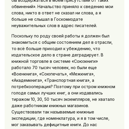
бы воздержаться в моем присутствии от таких
обвинений». Начальство приняло к сведению мои
слова, никто в ответ не сказал ни слова, а я
больше не слышал в Госкомиздате
неуважительных слов в адрес писателей.
Поскольку по роду своей работы я должен был
знакомиться с общим состоянием дел в отрасли,
то всё больше приходил к убеждению, что
издательское дело в стране деградирует. В
книжной торговле в системе «Союзкниги»
работало 70 тысяч человек, но были еще
«Военкнига», «Союпечать», «Межкнига»,
«Академкнига», «Транспортная книга», а
потребкооперация? Поэтому при остром книжном
голоде самых лучших книг, а они издавались
тиражом 10, 30, 50 тысяч экземпляров, не хватало
даже работникам книжных магазинов.
Существовали так называемые книжные
экспедиции, где номенклатура, и я в том числе,
мог заказывать дефицитные книги. До нас