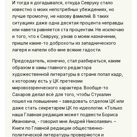
И тогда я догадывался, откуда Севруку стало
известно о моих непотребных убеждениях, но
лучше промолчу, не назову фамилий. В таких
ситуациях даже одна десятая процента неправды
или навета равняется ста процентам. Не исключаю
и того, что к Севруку, узнав о моем назначении,
пришли какие-то доброхоты из западнического
лагеря и напели обо мне всякие гадости.
Председатель, конечно, стал разбираться, каким
образом в замы главного редактора
художественной литературы в стране попал кадр,
к которому есть у ЦК претензии
мировоззренческого характера. Вообще-то
Сахаров делал всё для того, чтобы Стукалин
пошел на повышение – заведовать отделом ЦК или
даже стать секретарем ЦК по идеологии. «Только
наша Главная редакция может подвести Бориса
Ивановича, - говорил мне Андрей Николаевич. –
Книги по Главной редакции общественно-
политической литературы проверяются и