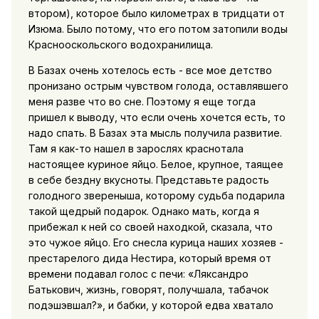
втором), которое было километрах в тридцати от
Изюма. Было потому, что его потом затопили воды
Краснооскольского водохранилища.
В Базах очень хотелось есть - все мое детство
пронизано острым чувством голода, оставлявшего
меня разве что во сне. Поэтому я еще тогда
пришел к выводу, что если очень хочется есть, то
надо спать. В Базах эта мысль получила развитие.
Там я как-то нашел в зарослях краснотала
настоящее куриное яйцо. Белое, крупное, таящее
в себе бездну вкусноты. Представьте радость
голодного звереныша, которому судьба подарила
такой щедрый подарок. Однако мать, когда я
прибежал к ней со своей находкой, сказала, что
это чужое яйцо. Его снесла курица наших хозяев -
престарелого дида Нестира, который время от
времени подавал голос с печи: «Ляксандро
Батькович, жизнь, говорят, получшала, табачок
подэшэвшал?», и бабки, у которой едва хватало