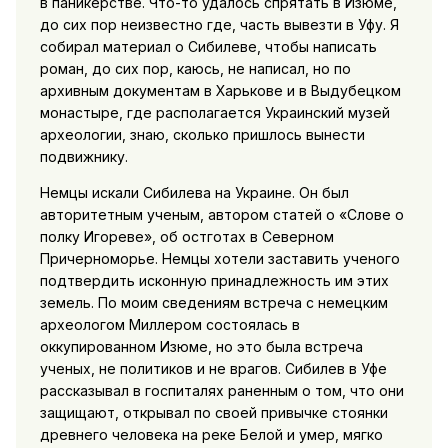
в паникерстве. Что-то удалось спрятать в Изюме,
до сих пор неизвестно где, часть вывезти в Уфу. Я
собирал материал о Сибилеве, чтобы написать
роман, до сих пор, каюсь, не написал, но по
архивным документам в Харькове и в Выдубецком
монастыре, где располагается Украинский музей
археологии, знаю, сколько пришлось вынести
подвижнику.
Немцы искали Сибилева на Украине. Он был
авторитетным ученым, автором статей о «Слове о
полку Игореве», об остготах в Северном
Причерноморье. Немцы хотели заставить ученого
подтвердить исконную принадлежность им этих
земель. По моим сведениям встреча с немецким
археологом Миллером состоялась в
оккупированном Изюме, но это была встреча
ученых, не политиков и не врагов. Сибилев в Уфе
рассказывал в госпиталях раненным о том, что они
защищают, открывал по своей привычке стоянки
древнего человека на реке Белой и умер, мягко