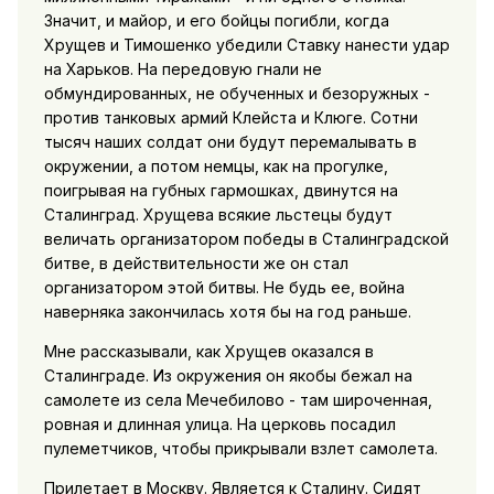
Значит, и майор, и его бойцы погибли, когда
Хрущев и Тимошенко убедили Ставку нанести удар
на Харьков. На передовую гнали не
обмундированных, не обученных и безоружных -
против танковых армий Клейста и Клюге. Сотни
тысяч наших солдат они будут перемалывать в
окружении, а потом немцы, как на прогулке,
поигрывая на губных гармошках, двинутся на
Сталинград. Хрущева всякие льстецы будут
величать организатором победы в Сталинградской
битве, в действительности же он стал
организатором этой битвы. Не будь ее, война
наверняка закончилась хотя бы на год раньше.
Мне рассказывали, как Хрущев оказался в
Сталинграде. Из окружения он якобы бежал на
самолете из села Мечебилово - там широченная,
ровная и длинная улица. На церковь посадил
пулеметчиков, чтобы прикрывали взлет самолета.
Прилетает в Москву. Является к Сталину. Сидят