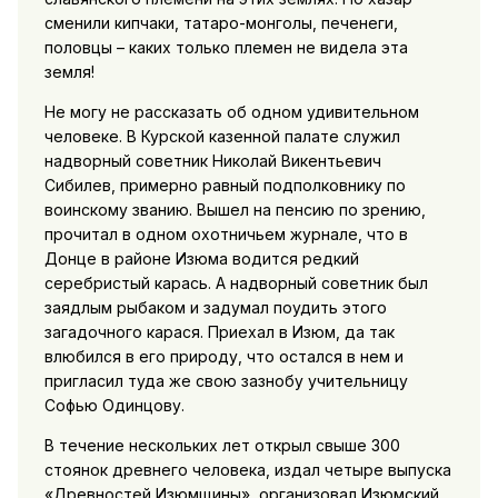
сменили кипчаки, татаро-монголы, печенеги,
половцы – каких только племен не видела эта
земля!
Не могу не рассказать об одном удивительном
человеке. В Курской казенной палате служил
надворный советник Николай Викентьевич
Сибилев, примерно равный подполковнику по
воинскому званию. Вышел на пенсию по зрению,
прочитал в одном охотничьем журнале, что в
Донце в районе Изюма водится редкий
серебристый карась. А надворный советник был
заядлым рыбаком и задумал поудить этого
загадочного карася. Приехал в Изюм, да так
влюбился в его природу, что остался в нем и
пригласил туда же свою зазнобу учительницу
Софью Одинцову.
В течение нескольких лет открыл свыше 300
стоянок древнего человека, издал четыре выпуска
«Древностей Изюмщины», организовал Изюмский