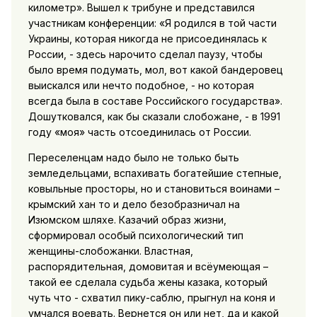
километр». Вышел к трибуне и представился
участникам конференции: «Я родился в той части
Украины, которая никогда не присоединялась к
России, - здесь нарочито сделал паузу, чтобы
было время подумать, мол, вот какой бандеровец
выискался или нечто подобное, - но которая
всегда была в составе Российского государства».
Дошутковался, как бы сказали слобожане, - в 1991
году «моя» часть отсоединилась от России.
Переселенцам надо было не только быть
земледельцами, вспахивать богатейшие степные,
ковыльные просторы, но и становиться воинами –
крымский хан то и дело безобразничал на
Изюмском шляхе. Казачий образ жизни,
сформировал особый психологический тип
женщины-слобожанки. Властная,
распорядительная, домовитая и всёумеющая –
такой ее сделала судьба жены казака, который
чуть что - схватил пику-саблю, прыгнул на коня и
умчался воевать. Вернется он или нет, да и какой