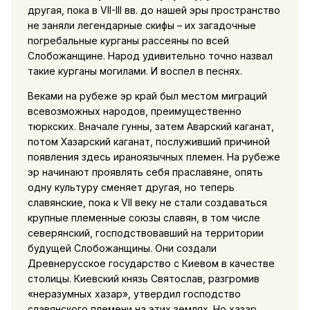
другая, пока в VII-III вв. до нашей эры пространство
не заняли легендарные скифы – их загадочные
погребальные курганы рассеяны по всей
Слобожанщине. Народ удивительно точно назвал
такие курганы могилами. И воспел в песнях.
Веками на рубеже эр край был местом миграций
всевозможных народов, преимущественно
тюркских. Вначале гунны, затем Аварский каганат,
потом Хазарский каганат, послуживший причиной
появления здесь ираноязычных племен. На рубеже
эр начинают проявлять себя праславяне, опять
одну культуру сменяет другая, но теперь
славянские, пока к VII веку не стали создаваться
крупные племенные союзы славян, в том числе
северянский, господствовавший на территории
будущей Слобожанщины. Они создали
Древнерусское государство с Киевом в качестве
столицы. Киевский князь Святослав, разгромив
«неразумных хазар», утвердил господство
славянского племени на этих землях. Но хазар