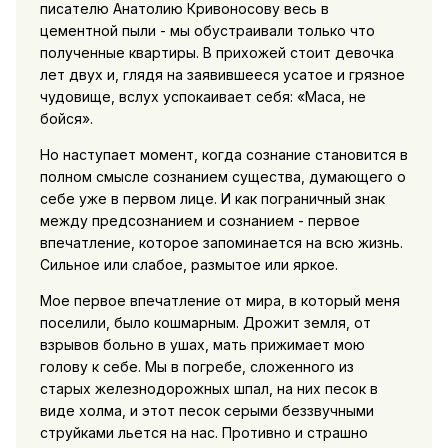
писателю Анатолию Кривоносову весь в
цементной пыли - мы обустраивали только что
полученные квартиры. В прихожей стоит девочка
лет двух и, глядя на заявившееся усатое и грязное
чудовище, вслух успокаивает себя: «Маса, не
бойся».
Но наступает момент, когда сознание становится в
полном смысле сознанием существа, думающего о
себе уже в первом лице. И как пограничный знак
между предсознанием и сознанием - первое
впечатление, которое запоминается на всю жизнь.
Сильное или слабое, размытое или яркое.
Мое первое впечатление от мира, в который меня
поселили, было кошмарным. Дрожит земля, от
взрывов больно в ушах, мать прижимает мою
голову к себе. Мы в погребе, сложенного из
старых железнодорожных шпал, на них песок в
виде холма, и этот песок серыми беззвучными
струйками льется на нас. Противно и страшно