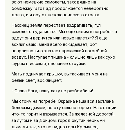
воют немецкие самолеты, заходящие на
бомбежку. Этот ад продолжается невероятно
долго, и я ору от нечеловеческого страха.
Наконец земля перестает вздрагивать, гул
самолетов удаляется. Мы еще сидим в погребе - а
вдруг они вернутся или новые налетят? Я еще
всхлипываю, меня всего вскидывает, рот
непроизвольно хватает прокисший погребной
воздух. Наступает тишина - слышно лишь как сухо
шуршат, иссякая, песчаные струйки.
Мать поднимает крышку, вытаскивает меня на
белый свет, восклицает:
- Слава Богу, нашу хату не разбомбили!
Мы стоим на погребе. Окраина наша вся застлана
белесым дымом, во рту сильно горчит. На станции
что-то горит и взрывается. За железной дорогой,
за лугом и за Донцом, город окутан черными
дымами так, что не видно горы Кремянец.