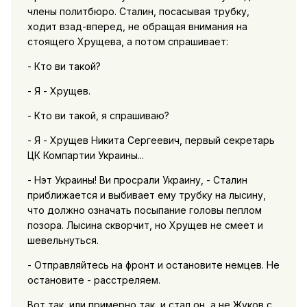
члены политбюро. Сталин, посасывая трубку,
ходит взад-вперед, не обращая внимания на
стоящего Хрущева, а потом спрашивает:
- Кто ви такой?
- Я - Хрущев.
- Кто ви такой, я спрашиваю?
- Я - Хрущев Никита Сергеевич, первый секретарь
ЦК Компартии Украины...
- Нэт Украины! Ви просрали Украину, - Сталин
приближается и выбивает ему трубку на лысину,
что должно означать посыпание головы пеплом
позора. Лысина скворчит, но Хрущев не смеет и
шевельнуться.
- Отправляйтесь на фронт и остановите немцев. Не
остановите - расстреляем.
Вот так, или примерно так, и стал он, а не Жуков с