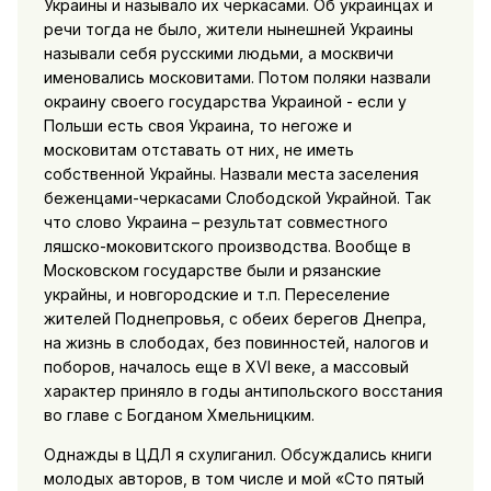
Украины и называло их черкасами. Об украинцах и
речи тогда не было, жители нынешней Украины
называли себя русскими людьми, а москвичи
именовались московитами. Потом поляки назвали
окраину своего государства Украиной - если у
Польши есть своя Украина, то негоже и
московитам отставать от них, не иметь
собственной Украйны. Назвали места заселения
беженцами-черкасами Слободской Украйной. Так
что слово Украина – результат совместного
ляшско-моковитского производства. Вообще в
Московском государстве были и рязанские
украйны, и новгородские и т.п. Переселение
жителей Поднепровья, с обеих берегов Днепра,
на жизнь в слободах, без повинностей, налогов и
поборов, началось еще в XVI веке, а массовый
характер приняло в годы антипольского восстания
во главе с Богданом Хмельницким.
Однажды в ЦДЛ я схулиганил. Обсуждались книги
молодых авторов, в том числе и мой «Сто пятый