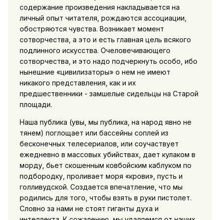
содержание произведения накладывается на
личный опыт читателя, рождаются ассоциации,
обостряются чувства. Возникает момент
сотворчества, а это и есть главная цель всякого
подлинного искусства. Очеловечивающего
сотворчества, и это надо подчеркнуть особо, ибо
нынешние «цивилизаторы» о нем не имеют
никакого представления, как и их
предшественники - замшелые сидельцы на Старой
площади.
Наша публика (увы, мы публика, на народ явно не
тянем) поглощает или бассейны соплей из
бесконечных телесериалов, или соучаствует
ежедневно в массовых убийствах, дает кулаком в
морду, бьет скошенным ковбойским каблуком по
подбородку, проливает моря «крови», пусть и
голливудской. Создается впечатление, что мы
родились для того, чтобы взять в руки пистолет.
Словно за нами не стоят гиганты духа и
интеллекта. К сожалению, мы удаляемся от наших