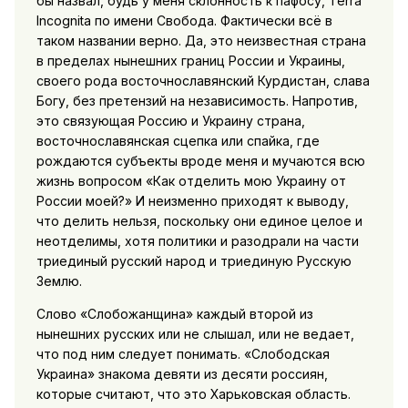
бы назвал, будь у меня склонность к пафосу, Terra
Incognita по имени Свобода. Фактически всё в
таком названии верно. Да, это неизвестная страна
в пределах нынешних границ России и Украины,
своего рода восточнославянский Курдистан, слава
Богу, без претензий на независимость. Напротив,
это связующая Россию и Украину страна,
восточнославянская сцепка или спайка, где
рождаются субъекты вроде меня и мучаются всю
жизнь вопросом «Как отделить мою Украину от
России моей?» И неизменно приходят к выводу,
что делить нельзя, поскольку они единое целое и
неотделимы, хотя политики и разодрали на части
триединый русский народ и триединую Русскую
Землю.
Слово «Слобожанщина» каждый второй из
нынешних русских или не слышал, или не ведает,
что под ним следует понимать. «Слободская
Украина» знакома девяти из десяти россиян,
которые считают, что это Харьковская область.