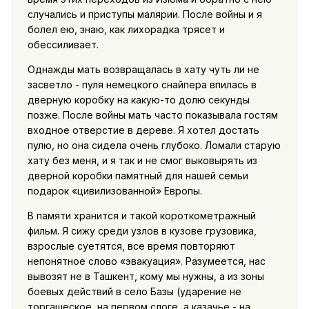
случались и приступы малярии. После войны и я
болел ею, знаю, как лихорадка трясет и
обессиливает.
Однажды мать возвращалась в хату чуть ли не
засветло - пуля немецкого снайпера впилась в
дверную коробку на какую-то долю секунды
позже. После войны мать часто показывала гостям
входное отверстие в дереве. Я хотел достать
пулю, но она сидела очень глубоко. Ломали старую
хату без меня, и я так и не смог выковырять из
дверной коробки памятный для нашей семьи
подарок «цивилизованной» Европы.
В памяти хранится и такой короткометражный
фильм. Я сижу среди узлов в кузове грузовика,
взрослые суетятся, все время повторяют
непонятное слово «эвакуация». Разумеется, нас
вывозят не в Ташкент, кому мы нужны, а из зоны
боевых действий в село Базы (ударение не
торгашеское, на первом слоге, а казачье - на