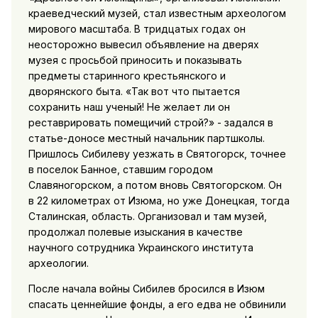
краеведческий музей, стал известным археологом
мирового масштаба. В тридцатых годах он
неосторожно вывесил объявление на дверях
музея с просьбой приносить и показывать
предметы старинного крестьянского и
дворянского быта. «Так вот что пытается
сохранить наш ученый! Не желает ли он
реставрировать помещичий строй?» - задался в
статье-доносе местный начальник партшколы.
Пришлось Сибилеву уезжать в Святогорск, точнее
в поселок Банное, ставшим городом
Славяногорском, а потом вновь Святогорском. Он
в 22 километрах от Изюма, но уже Донецкая, тогда
Сталинская, область. Организовал и там музей,
продолжал полевые изыскания в качестве
научного сотрудника Украинского института
археологии.
После начала войны Сибилев бросился в Изюм
спасать ценнейшие фонды, а его едва не обвинили