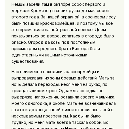
Немцы засели там в октябре сорок первого и
держали Кремянец в своих руках до мая сорок
второго года. За нашей окраиной, в сосновом лесу
были позиции красноармейцев, и поэтому мы все
это время жили на нейтральной полосе. Днем
показываться во дворе, копаться в огороде было
опасно. Огород да козы под постоянным
присмотром среднего брата Виктора были
единственными нашими источниками
существования.
Нас неизменно находили красноармейцы и
выпроваживали из зоны боевых действий. Мать за
ночь делала переходы, неся меня на руках, по
тридцать километров. Однажды соседка, не
выдержав напряжения, оставила своего мальчика,
моего одногодка, в окопе. Мать ее возненавидела
за это и до конца своей жизни относилась к ней с
нескрываемым презрением. Как бы ни было
трудно, но меня мать всегда таскала собой. Во
время этих переходов из Изюма и обратно с нею