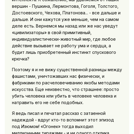
вершин - Пушкина, Лермонтова, Гоголя, Толстого,
Достоевского, Чехова, Платонова... - все дальше и
дальше. И они кажутся уже меньше, чем на самом
деле есть. Вернемся мы назад или же нас уведут
«цивилизаторы» в свой примитивный,
индивидуалистически-животный мир, где любое
действие вызывает не работу ума и сердца, а
будит лишь приобретенный инстинкт спускового
крючка?
Поэтому я и не вижу существенной разницы между
фашистами, уничтожавших нас физически, и
фабриками по расчеловечиванию якобы методами
искусства. Еще неизвестно, что страшнее: просто
убить человека или убить в человеке человека и
натравить его не себе подобных.
Я ведь писал и печатал рассказ с затаенной
надеждой - вдруг кто-то вспомнит этот эпизод
под Изюмом! «Огонек» тогда выходил
миллионными тиражами - и ни одного отклика.