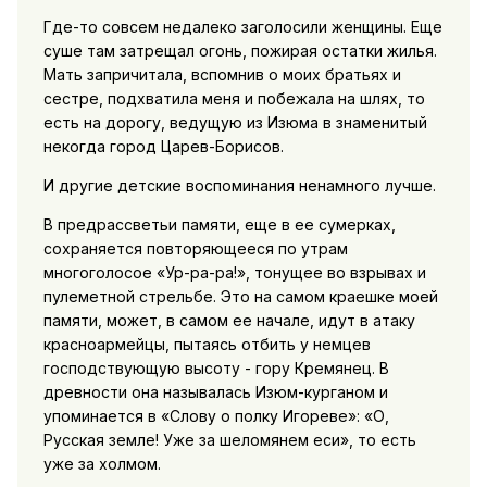
Где-то совсем недалеко заголосили женщины. Еще
суше там затрещал огонь, пожирая остатки жилья.
Мать запричитала, вспомнив о моих братьях и
сестре, подхватила меня и побежала на шлях, то
есть на дорогу, ведущую из Изюма в знаменитый
некогда город Царев-Борисов.
И другие детские воспоминания ненамного лучше.
В предрассветьи памяти, еще в ее сумерках,
сохраняется повторяющееся по утрам
многоголосое «Ур-ра-ра!», тонущее во взрывах и
пулеметной стрельбе. Это на самом краешке моей
памяти, может, в самом ее начале, идут в атаку
красноармейцы, пытаясь отбить у немцев
господствующую высоту - гору Кремянец. В
древности она называлась Изюм-курганом и
упоминается в «Слову о полку Игореве»: «О,
Русская земле! Уже за шеломянем еси», то есть
уже за холмом.