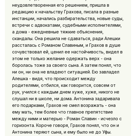
неудовлетворенная его решением, пришла в
редакцию к начальству Грахова, писала в разные
инстанции, начались разбирательства, новые суды,
встречи с адвокатами, судебными исполнителями,
а дома - ежедневные тяжкие объяснения,
скандалы. Она решила не сдаваться, ради Алешки
рассталась с Романом Славиным, и Грахов в душе
сочувствовал ей, ценил ее настойчивость, видел в
этом не только желание одержать верх - она
боролась тоже за своего сына. А затем понял, что
ни он, ни она не владеют ситуацией. Ею завладел
Алешка - видя, что происходит между
родителями, отбился, как говорится, совсем от
рук, учился с каждым днем хуже, хуже, никого не
слушал ни в школе, ни дома. Антонина задаривала
его подарками, Грахов не смел возражать - она
ему мать, тем более что главное препятствие
между ними и матерью - Роман Славин - исчезло с
горизонта. Короче говоря, Грахов понял, что он и
Антонина теряют сына, и ему было не до Уфы.