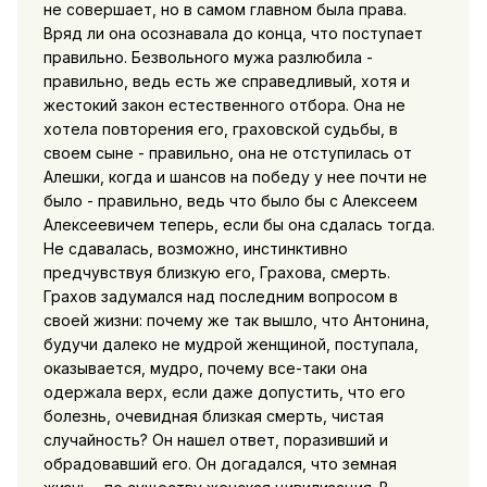
не совершает, но в самом главном была права.
Вряд ли она осознавала до конца, что поступает
правильно. Безвольного мужа разлюбила -
правильно, ведь есть же справедливый, хотя и
жестокий закон естественного отбора. Она не
хотела повторения его, граховской судьбы, в
своем сыне - правильно, она не отступилась от
Алешки, когда и шансов на победу у нее почти не
было - правильно, ведь что было бы с Алексеем
Алексеевичем теперь, если бы она сдалась тогда.
Не сдавалась, возможно, инстинктивно
предчувствуя близкую его, Грахова, смерть.
Грахов задумался над последним вопросом в
своей жизни: почему же так вышло, что Антонина,
будучи далеко не мудрой женщиной, поступала,
оказывается, мудро, почему все-таки она
одержала верх, если даже допустить, что его
болезнь, очевидная близкая смерть, чистая
случайность? Он нашел ответ, поразивший и
обрадовавший его. Он догадался, что земная