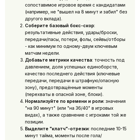
сопоставимое игровое время с кандидатами
(например, не "вышел на 8 минут и забил" без
другого вклада).
Соберите базовый бокс-скор
:
результативные действия, удары/броски,
передачи/пасы, потери, фолы, сейвы/отборы
- как минимум по одному-двум ключевым
матчам недели.
Добавьте метрики качества
: точность под
давлением, доля успешных единоборств,
качество последнего действия (ключевые
передачи, передачи в штрафную/опасную
зону), предотвращённые моменты
(перехваты в опасной зоне, блоки).
Нормализуйте по времени и роли
: значения
"на 90 минут" (или "на 36/40" в игровых
видах), а также сравнение с игроками той же
позиции.
Выделите "клатч"-отрезки
: последние 10-15
минут тайма, моменты после гола/