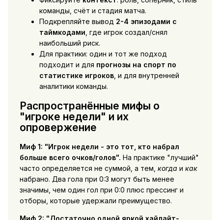
команды, счёт и стадия матча.
Подкрепляйте вывод
2-4 эпизодами с
таймкодами
, где игрок создал/снял
наибольший риск.
Для практики: один и тот же подход
подходит и для
прогнозы на спорт по
статистике игроков
, и для внутренней
аналитики команды.
Распространённые мифы о
"игроке недели" и их
опровержение
Миф 1: "Игрок недели - это тот, кто набрал
больше всего очков/голов".
На практике "лучший"
часто определяется не суммой, а тем,
когда
и
как
набрано. Два гола при 0:3 могут быть менее
значимы, чем один гол при 0:0 плюс прессинг и
отборы, которые удержали преимущество.
Миф 2: "Достаточно одной яркой хайлайт-