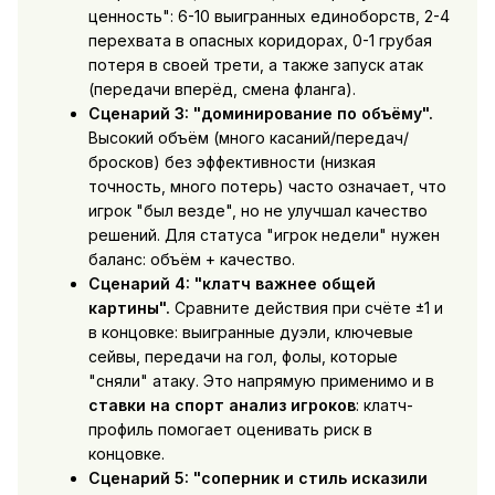
ценность": 6-10 выигранных единоборств, 2-4
перехвата в опасных коридорах, 0-1 грубая
потеря в своей трети, а также запуск атак
(передачи вперёд, смена фланга).
Сценарий 3: "доминирование по объёму".
Высокий объём (много касаний/передач/
бросков) без эффективности (низкая
точность, много потерь) часто означает, что
игрок "был везде", но не улучшал качество
решений. Для статуса "игрок недели" нужен
баланс: объём + качество.
Сценарий 4: "клатч важнее общей
картины".
Сравните действия при счёте ±1 и
в концовке: выигранные дуэли, ключевые
сейвы, передачи на гол, фолы, которые
"сняли" атаку. Это напрямую применимо и в
ставки на спорт анализ игроков
: клатч-
профиль помогает оценивать риск в
концовке.
Сценарий 5: "соперник и стиль исказили