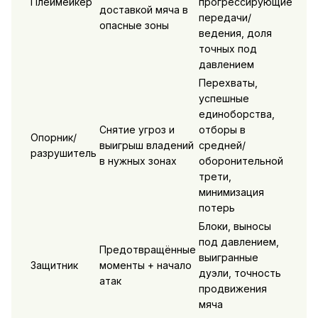
Плеймейкер
прогрессирующие
доставкой мяча в
передачи/
опасные зоны
ведения, доля
точных под
давлением
Перехваты,
успешные
единоборства,
Снятие угроз и
отборы в
Опорник/
выигрыш владений
средней/
разрушитель
в нужных зонах
оборонительной
трети,
минимизация
потерь
Блоки, выносы
под давлением,
Предотвращённые
выигранные
Защитник
моменты + начало
дуэли, точность
атак
продвижения
мяча