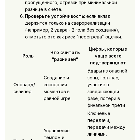
пропущенного, отрезки при минимальной
разнице в счёте.
Проверьте устойчивость
: если вклад
держится только на сверхреализации
(например, 2 удара - 2 гола без создания),
отметьте это как риск "перегрева" оценки.
Цифры, которые
Что считать
Роль
чаще всего
"разницей"
подтверждают
Удары из опасной
Создание и
зоны, гол+пас,
Форвард/
конверсия
участие в
снайпер
моментов в
завершающей
равной игре
фазе, потери в
финальной трети
Ключевые
передачи,
передачи между
Управление
линиями,
темпом и