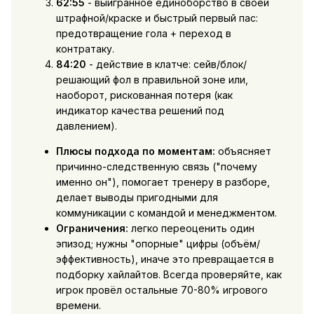
62:55
- выигранное единоборство в своей
штрафной/краске и быстрый первый пас:
предотвращение гола + переход в
контратаку.
84:20
- действие в клатче: сейв/блок/
решающий фол в правильной зоне или,
наоборот, рискованная потеря (как
индикатор качества решений под
давлением).
Плюсы подхода по моментам:
объясняет
причинно-следственную связь ("почему
именно он"), помогает тренеру в разборе,
делает выводы пригодными для
коммуникации с командой и менеджментом.
Ограничения:
легко переоценить один
эпизод; нужны "опорные" цифры (объём/
эффективность), иначе это превращается в
подборку хайлайтов. Всегда проверяйте, как
игрок провёл остальные 70-80% игрового
времени.