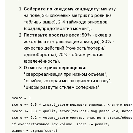
Соберите по каждому кандидату:
минуту
на поле, 3-5 ключевых метрик по роли (из
таблицы выше), 2-4 таймкода эпизодов
(создал/предотвратил момент).
Поставьте простые веса:
50% - вклад в
исход (клатч + решающие эпизоды), 30% -
качество действий (точность/потери/
единоборства), 20% - объём участия
(вовлечённость).
Отметьте риск переоценки:
"сверхреализация при низком объёме",
"ошибка, которая могла привести к голу",
"цифры раздуты стилем соперника".
score = 0

score += 0.5 * impact_score(решающие эпизоды, клатч-отрезки
score += 0.3 * quality_score(точность под давлением, потери
score += 0.2 * volume_score(минуты, участие в атаках/оборон
if overperformance_low_volume: score -= penalty
