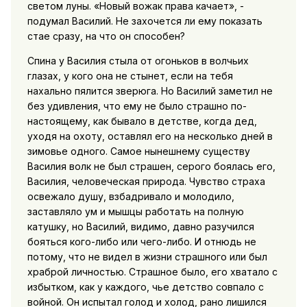
светом луны. «Новый вожак права качает», -
подумал Василий. Не захочется ли ему показать
стае сразу, на что он способен?
Спина у Василия стыла от огоньков в волчьих
глазах, у кого она не стынет, если на тебя
нахально пялится зверюга. Но Василий заметил не
без удивления, что ему не было страшно по-
настоящему, как бывало в детстве, когда дед,
уходя на охоту, оставлял его на несколько дней в
зимовье одного. Самое нынешнему существу
Василия волк не был страшен, серого боялась его,
Василия, человеческая природа. Чувство страха
освежало душу, взбадривало и молодило,
заставляло ум и мышцы работать на полную
катушку, но Василий, видимо, давно разучился
бояться кого-либо или чего-либо. И отнюдь не
потому, что не видел в жизни страшного или был
храброй личностью. Страшное было, его хватало с
избытком, как у каждого, чье детство совпало с
войной. Он испытал голод и холод, рано лишился