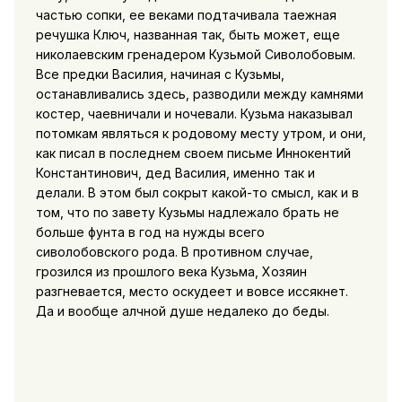
частью сопки, ее веками подтачивала таежная
речушка Ключ, названная так, быть может, еще
николаевским гренадером Кузьмой Сиволобовым.
Все предки Василия, начиная с Кузьмы,
останавливались здесь, разводили между камнями
костер, чаевничали и ночевали. Кузьма наказывал
потомкам являться к родовому месту утром, и они,
как писал в последнем своем письме Иннокентий
Константинович, дед Василия, именно так и
делали. В этом был сокрыт какой-то смысл, как и в
том, что по завету Кузьмы надлежало брать не
больше фунта в год на нужды всего
сиволобовского рода. В противном случае,
грозился из прошлого века Кузьма, Хозяин
разгневается, место оскудеет и вовсе иссякнет.
Да и вообще алчной душе недалеко до беды.