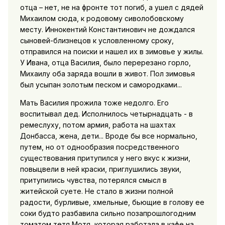
отца – нет, не на фронте тот погиб, а ушел с дядей
Михаилом сюда, к родовому сиволобовскому
месту. Иннокентий Константинович не дождался
сыновей-близнецов к условленному сроку,
отправился на поиски и нашел их в зимовье у жилы.
У Ивана, отца Василия, было перерезано горло,
Михаилу оба заряда вошли в живот. Пол зимовья
был усыпан золотым песком и самородками...
Мать Василия прожила тоже недолго. Его
воспитывал дед. Исполнилось четырнадцать - в
ремеслуху, потом армия, работа на шахтах
Донбасса, жена, дети... Вроде бы все нормально,
путем, но от однообразия посредственного
существования притупился у него вкус к жизни,
повыцвели в ней краски, приглушились звуки,
притупились чувства, потерялся смысл в
житейской суете. Не стало в жизни полной
радости, бурливые, хмельные, бьющие в голову ее
соки будто разбавила сильно позапрошлогодним
томатом тетя Мотя, которая работала в кафе на