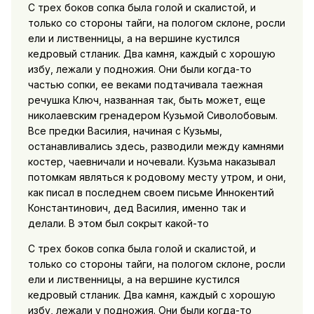
С трех боков сопка была голой и скалистой, и
только со стороны тайги, на пологом склоне, росли
ели и лиственницы, а на вершине кустился
кедровый стланик. Два камня, каждый с хорошую
избу, лежали у подножия. Они были когда-то
частью сопки, ее веками подтачивала таежная
речушка Ключ, названная так, быть может, еще
николаевским гренадером Кузьмой Сиволобовым.
Все предки Василия, начиная с Кузьмы,
останавливались здесь, разводили между камнями
костер, чаевничали и ночевали. Кузьма наказывал
потомкам являться к родовому месту утром, и они,
как писал в последнем своем письме Иннокентий
Константинович, дед Василия, именно так и
делали. В этом был сокрыт какой-то
С трех боков сопка была голой и скалистой, и
только со стороны тайги, на пологом склоне, росли
ели и лиственницы, а на вершине кустился
кедровый стланик. Два камня, каждый с хорошую
избу, лежали у подножия. Они были когда-то