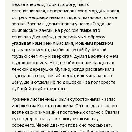
Бежал впереди, торил дорогу, часто
останавливался, поворачивал назад морду и ловил
острым недоверчивым взглядом, казалось, самые
зрачки Василия, допытывался у него: «Сюда, не
ошибаюсь?» Хангай, на русском языке это
означало Дух тайги, непостижимым образом
угадывал намерения Василия, мощным прыжком
срывался с места, разбивал сухой бугристой
грудью снег. «Ну и зверюга», думал Василий о нем
с удовольствием. Нет, не обманывали чалдоны в
ленской деревушке Мутино, когда расхваливали
годовалого пса, считай щенка, и ломили за него
цену, да и отдали не по дешевке - за полтораста
рублей. Хангай стоил того.
Крайние лиственницы были сухостойными - запас
Иннокентия Константиновича. Он всегда делал его
возле своих зимовий и постоянных стоянок. Свалит
сухое дерево и тут же ошкурит комель у
соседнего. Через два-три года оно подсыхает,
годится в печурку или в костер. По берегам речек