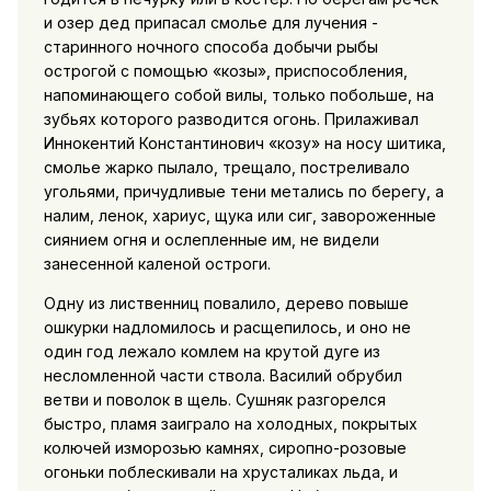
и озер дед припасал смолье для лучения -
старинного ночного способа добычи рыбы
острогой с помощью «козы», приспособления,
напоминающего собой вилы, только побольше, на
зубьях которого разводится огонь. Прилаживал
Иннокентий Константинович «козу» на носу шитика,
смолье жарко пылало, трещало, постреливало
угольями, причудливые тени метались по берегу, а
налим, ленок, хариус, щука или сиг, завороженные
сиянием огня и ослепленные им, не видели
занесенной каленой остроги.
Одну из лиственниц повалило, дерево повыше
ошкурки надломилось и расщепилось, и оно не
один год лежало комлем на крутой дуге из
несломленной части ствола. Василий обрубил
ветви и поволок в щель. Сушняк разгорелся
быстро, пламя заиграло на холодных, покрытых
колючей изморозью камнях, сиропно-розовые
огоньки поблескивали на хрусталиках льда, и