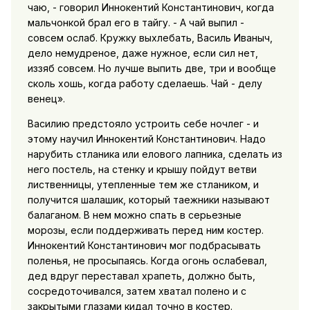
чаю, - говорил Иннокентий Константинович, когда
мальчонкой брал его в тайгу. - А чай выпил -
совсем ослаб. Кружку выхлебать, Василь Иваныч,
дело немудреное, даже нужное, если сил нет,
иззяб совсем. Но лучше выпить две, три и вообще
сколь хошь, когда работу сделаешь. Чай - делу
венец».
Василию предстояло устроить себе ночлег - и
этому научил Иннокентий Константинович. Надо
нарубить стланика или елового лапника, сделать из
него постель, на стенку и крышу пойдут ветви
лиственницы, утепленные тем же стлаником, и
получится шалашик, который таежники называют
балаганом. В нем можно спать в серьезные
морозы, если поддерживать перед ним костер.
Иннокентий Константинович мог подбрасывать
поленья, не просыпаясь. Когда огонь ослабевал,
дед вдруг переставал храпеть, должно быть,
сосредоточивался, затем хватал полено и с
закрытыми глазами кидал точно в костер.