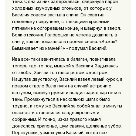
тени. Одна из них задержалась, сверкнула парой
холодных изумрудных огоньков, от которых у
Василия совсем застыла спина. Он схватил
головешку покрупнее, с тлеющими красными
пятнами на обгоревшем конце, и швырнул в зверя.
Волк отскочил. Головешка не успела дошипеть в
снегу, как он показался в проеме снова. «Вожак?
Выманивает из камней?» - подумал Василий.
Ива все-таки ввинтилась в балаган, повизгивала
теперь где-то под мышкой у Василия. Задыхаясь
от злобы, Хангай топтался рядом с костром.
Нащупав двустволку, Василий взвел левый курок, в
правом стволе была пуля на случай встречи с
шатуном, вскинул ружье и всадил заряд картечи в
тень. Промахнуться в нескольких шагах было
трудно, к тому же Василий за собой знал: в минуты
опасности становился хладнокровным и
собранным. И точно, из-за правого камня
донеслось хрипенье, шум свалки, щелканье зубов.
Перекусили, усмехнулся Василий, когда все