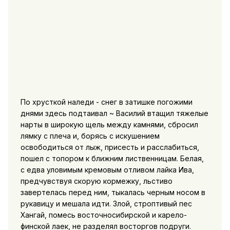
По хрусткой наледи - снег в затишке погожими
днями здесь подтаивал ~ Василий втащил тяжелые
нарты в широкую щель между камнями, сбросил
лямку с плеча и, борясь с искушением
освободиться от лыж, присесть и расслабиться,
пошел с топором к ближним лиственницам. Белая,
с едва уловимым кремовым отливом лайка Ива,
предчувствуя скорую кормежку, льстиво
завертелась перед ним, тыкалась черным носом в
рукавицу и мешала идти. Злой, строптивый пес
Хангай, помесь восточносибирской и карело-
финской лаек, не разделял восторгов подруги.