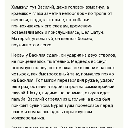
Хмыкнул тут Василий, даже головой взмотнул, а
краешком глаза заметил непорядок - по тропе от
зимовья, сюда, к штольне, по-собачьи
принюхиваясь к его следам, временами
останавливаясь и прислушиваясь, шел шатун.
Матерый, угловатый, он шел как боксер,
пружинисто и легко.
Нервы у Василия сдали, он ударил из двух стволов,
не прицеливаясь тщательно. Медведь вскинул
огромную голову, потом вжал ее в плечи и на всех
четырех, как быстроходный танк, помчался прямо
на Василия. Тот мигом перезарядил ружье, ударил
еще раз, оставив второй патрон на самый крайний
случай. Шатун, видимо, не понимал, откуда идет
пальба, Василий стрелял из штольни, а вход был
прикрыт сушняком. Бурая туша пронеслась перед
лазом и помчалась вдоль горы к кустам
можжевельника.