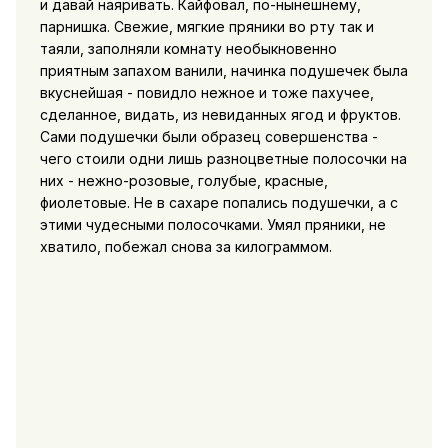
и давай наяривать. Кайфовал, по-нынешнему,
парнишка. Свежие, мягкие пряники во рту так и
таяли, заполняли комнату необыкновенно
приятным запахом ванили, начинка подушечек была
вкуснейшая - повидло нежное и тоже пахучее,
сделанное, видать, из невиданных ягод и фруктов.
Сами подушечки были образец совершенства -
чего стоили одни лишь разноцветные полосочки на
них - нежно-розовые, голубые, красные,
фиолетовые. Не в сахаре попались подушечки, а с
этими чудесными полосочками. Умял пряники, не
хватило, побежал снова за килограммом.