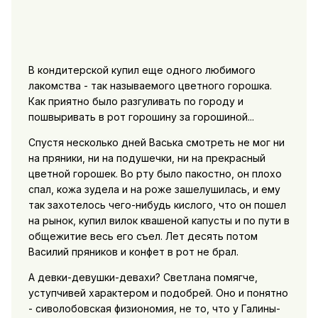
В кондитерской купил еще одного любимого
лакомства - так называемого цветного горошка.
Как приятно было разгуливать по городу и
пошвыривать в рот горошину за горошиной...
Спустя несколько дней Васька смотреть не мог ни
на пряники, ни на подушечки, ни на прекрасный
цветной горошек. Во рту было пакостно, он плохо
спал, кожа зудела и на роже зашелушилась, и ему
так захотелось чего-нибудь кислого, что он пошел
на рынок, купил вилок квашеной капусты и по пути в
общежитие весь его съел. Лет десять потом
Василий пряников и конфет в рот не брал.
А девки-девушки-девахи? Светлана помягче,
уступчивей характером и подобрей. Оно и понятно
- сиволобовская физиономия, не то, что у Галины-