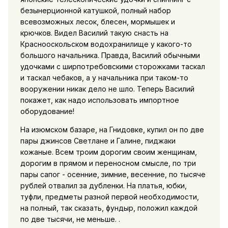
безынерционной катушкой, полный набор
всевозможных лесок, блесен, мормышек и
крючков. Видел Василий такую снасть на
Краснооскольском водохранилище у какого-то
большого начальника. Правда, Василий обычными
удочками с ширпотребовскими сторожками таскал
и таскал чебаков, а у начальника при таком-то
вооружении никак дело не шло. Теперь Василий
покажет, как надо использовать импортное
оборудование!
На изюмском базаре, на Гнидовке, купил он по две
пары джинсов Светлане и Галине, пиджаки
кожаные. Всем троим дорогим своим женщинам,
дорогим в прямом и переносном смысле, по три
пары сапог - осенние, зимние, весенние, по тысяче
рублей отвалил за дубленки. На платья, юбки,
туфли, предметы разной первой необходимости,
на полный, так сказать, фундыр, положил каждой
по две тысячи, не меньше. .