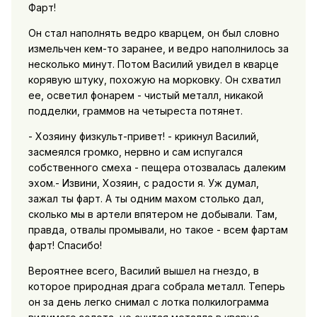
Фарт!
Он стал наполнять ведро кварцем, он был словно
измельчен кем-то заранее, и ведро наполнилось за
несколько минут. Потом Василий увидел в кварце
корявую штуку, похожую на морковку. Он схватил
ее, осветил фонарем - чистый металл, никакой
подделки, граммов на четыреста потянет.
- Хозяину физкульт-привет! - крикнул Василий,
засмеялся громко, нервно и сам испугался
собственного смеха - пещера отозвалась далеким
эхом.- Извини, Хозяин, с радости я. Уж думал,
зажал ты фарт. А ты одним махом столько дал,
сколько мы в артели впятером не добывали. Там,
правда, отвалы промывали, но такое - всем фартам
фарт! Спасибо!
Вероятнее всего, Василий вышел на гнездо, в
которое природная драга собрала металл. Теперь
он за день легко снимал с лотка полкилограмма