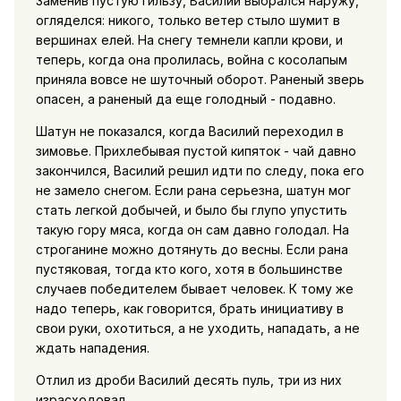
3аменив пустую гильзу, Василий выбрался наружу,
огляделся: никого, только ветер стыло шумит в
вершинах елей. На снегу темнели капли крови, и
теперь, когда она пролилась, война с косолапым
приняла вовсе не шуточный оборот. Раненый зверь
опасен, а раненый да еще голодный - подавно.
Шатун не показался, когда Василий переходил в
зимовье. Прихлебывая пустой кипяток - чай давно
закончился, Василий решил идти по следу, пока его
не замело снегом. Если рана серьезна, шатун мог
стать легкой добычей, и было бы глупо упустить
такую гору мяса, когда он сам давно голодал. На
строганине можно дотянуть до весны. Если рана
пустяковая, тогда кто кого, хотя в большинстве
случаев победителем бывает человек. К тому же
надо теперь, как говорится, брать инициативу в
свои руки, охотиться, а не уходить, нападать, а не
ждать нападения.
Отлил из дроби Василий десять пуль, три из них
израсходовал.