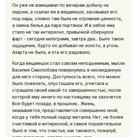
Он уже не взвешивал по вечерам добычу на
ладони, а ссыпал ее в вещмешок, засовывал его
под нары, словно там была не огромная ценность,
а смена белья да пара портянок. И в забое ему
стало не так интересно, привычкой обернулся
фарт - сегодня килограмм, завтра два... Было такое
ощущение, будто он добывал не золото, а уголь.
Азарта не была, и эта его радовало.
Когда вещмешок стал совсем неподъемным, мысли
Василия Сиволобова повернулись в неожиданную
для него сторону. Доступность всего, что можно
было пожелать, опустошала его, угнетала и
страшила своей какой-то завершенностью, после
которой ему ничего по-настоящему не захочется.
Все будет позади, в прошлом... Жизнь,
оказывается, представляется совершенно иной,
когда у тебя полный сидор металла. Нет, не более
счастливой и интересной, и самое поразительное
было в том, что счастья, как такового, пожалуй,