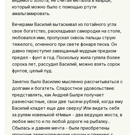
видимого золота, не считая металла в кварце,
который можно было с помощью ртути
амальгамировать.
Вечерами Василий вытаскивал из потайного угла
свое богатство, раскладывал самородки на столе,
любовался ими, пропускал сквозь пальцы струю
тяжелого, огненного при свете фонаря песка. Он
давно переступил завещанный мудрым предком
предел - фунт в год. Поскольку жила гуляла более
сорока лет, рассудил Василий, можно взять сорок
фунтов, целый пуд.
Занятно было Василию мысленно рассчитываться с
долгами и богатеть. Сладостное удовольствие:
представлять, как Андрей Былря получает
разнесчастные, свои две тысячи рублей, когда ему
Василий кладет еще две сверху! Или видеть себя
за рулем новенькой «Нивы» - два ведущих моста, в
любое место и по любой дороге на рыбалку...
Сбылась и давняя мечта - были приобретены
японские телескопические удочки и спиннинг с