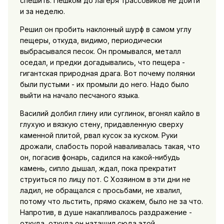
спешить. Пешком до лагеря трассовиков не дойти
и за неделю.
Решил он пробить наклонный шурф в самом углу
пещеры, откуда, видимо, периодически
выбрасывался песок. Он промывался, металл
оседал, и предки догадывались, что пещера -
гигантская природная драга. Вот почему полянки
были пустыми - их промыли до него. Надо было
выйти на начало песчаного языка.
Василий долбил глину или суглинок, вгонял кайло в
глухую и вязкую стену, придавленную сверху
каменной плитой, рвал кусок за куском. Руки
дрожали, слабость порой наваливалась такая, что
он, погасив фонарь, садился на какой-нибудь
камень, сипло дышал, ждал, пока прекратит
струиться по лицу пот. С Хозяином в эти дни не
ладил, не обращался с просьбами, не хвалил,
потому что льстить, прямо скажем, было не за что.
Напротив, в душе накапливалось раздражение -
откуда, откуда он натащил сюда этой