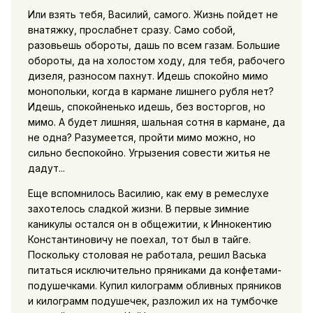
Или взять тебя, Василий, самого. Жизнь пойдет не
внатяжку, прослабнет сразу. Само собой,
разовьешь обороты, дашь по всем газам. Большие
обороты, да на холостом ходу, для тебя, рабочего
дизеля, разносом пахнут. Идешь спокойно мимо
монопольки, когда в кармане лишнего рубля нет?
Идешь, спокойненько идешь, без восторгов, но
мимо. А будет лишняя, шальная сотня в кармане, да
не одна? Разумеется, пройти мимо можно, но
сильно беспокойно. Угрызения совести житья не
дадут...
Еще вспомнилось Василию, как ему в ремеслухе
захотелось сладкой жизни. В первые зимние
каникулы остался он в общежитии, к Иннокентию
Константиновичу не поехал, тот был в тайге.
Поскольку столовая не работала, решил Васька
питаться исключительно пряниками да конфетами-
подушечками. Купил килограмм обливных пряников
и килограмм подушечек, разложил их на тумбочке