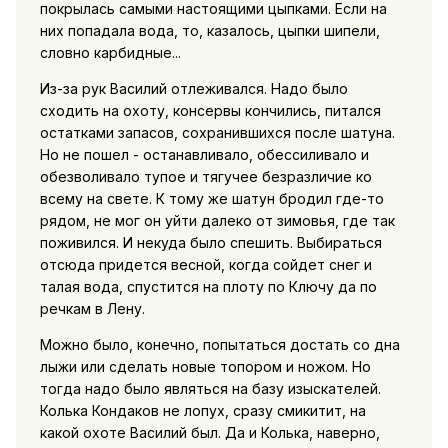
покрылась самыми настоящими цыпками. Если на
них попадала вода, то, казалось, цыпки шипели,
словно карбидные...
Из-за рук Василий отлеживался. Надо было
сходить на охоту, консервы кончились, питался
остатками запасов, сохранившихся после шатуна.
Но не пошел - останавливало, обессиливало и
обезволивало тупое и тягучее безразличие ко
всему на свете. К тому же шатун бродил где-то
рядом, не мог он уйти далеко от зимовья, где так
поживился. И некуда было спешить. Выбираться
отсюда придется весной, когда сойдет снег и
талая вода, спустится на плоту по Ключу да по
речкам в Лену.
Можно было, конечно, попытаться достать со дна
лыжи или сделать новые топором и ножом. Но
тогда надо было являться на базу изыскателей.
Колька Кондаков не лопух, сразу смикитит, на
какой охоте Василий был. Да и Колька, наверно,