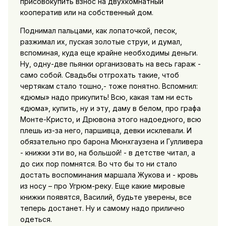
присовокупить взнос на двухкомнатный
кооператив или на собственный дом.
Поднимал пальцами, как лопаточкой, песок,
разжимал их, пуская золотые струи, и думал,
вспоминая, куда еще крайне необходимы деньги.
Ну, одну-две пьянки организовать на весь гараж -
само собой. Свадьбы отгрохать такие, чтоб
чертякам стало тошно,- тоже понятно. Вспомнил:
«дюмы» надо прикупить! Всю, какая там ни есть
«дюма», купить, ну и эту, даму в белом, про графа
Монте-Кристо, и Дрювона этого надоедного, всю
плешь из-за него, паршивца, девки исклевали. И
обязательно про барона Мюнхгаузена и Гулливера
- книжки эти во, на большой! - в детстве читал, а
до сих пор помнятся. Во что бы то ни стало
достать воспоминания маршала Жукова и - кровь
из носу – про Угрюм-реку. Еще какие мировые
книжки появятся, Василий, будьте уверены, все
теперь достанет. Ну и самому надо прилично
одеться.