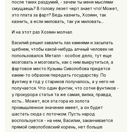
после таких раздумий, - зачем ты меня мыслями
смущаешь? В голову лезет черт знает что! Может,
это плата за фарт? Ведь казнить, Хозяин, так
казнить, а если миловать, так уж миловать...
И на этот раз Хозяин молчал.
Василий решил завалить лаз камнями и засыпать
щебнем, чтобы какой-нибудь алчный человек не
попользовался. Металл - особое дело, тут еще
мозговать и мозговать, как с ним выкрутиться, а
фартовое место Кузьмы Сиволобова придется
каким-то образом передать государству. По
фунтику в год у стариков получалось, а у него не
получается. Что один фунтик, что сотня фунтиков -
у прокурора статья та же самая, вилка, правда,
есть... Может, вся эта гора из золота
промышленное значение имеет, а он будет
шастать сюда с лоточком. Пусть народ
воспользуется - на нем, Василии, заканчивается
прямой сиволобовский корень, нет больше