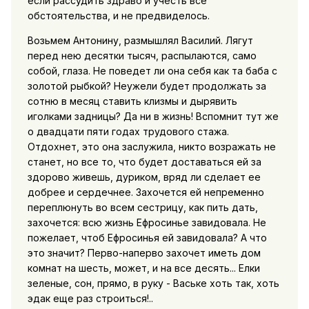
если рассудить здраво и учесть все
обстоятельства, и не предвиделось.
Возьмем Антонину, размышлял Василий. Лягут
перед нею десятки тысяч, распылаются, само
собой, глаза. Не поведет ли она себя как та баба с
золотой рыбкой? Неужели будет продолжать за
сотню в месяц ставить клизмы и дырявить
иголками задницы? Да ни в жизнь! Вспомнит тут же
о двадцати пяти годах трудового стажа.
Отдохнет, это она заслужила, никто возражать не
станет, но все то, что будет доставаться ей за
здорово живешь, дуриком, вряд ли сделает ее
добрее и сердечнее. Захочется ей непременно
переплюнуть во всем сестрицу, как пить дать,
захочется: всю жизнь Ефросинье завидовала. Не
пожелает, чтоб Ефросинья ей завидовала? А что
это значит? Перво-наперво захочет иметь дом
комнат на шесть, может, и на все десять... Елки
зеленые, сон, прямо, в руку - Ваське хоть так, хоть
эдак еще раз строиться!..