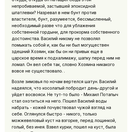
непробиваемой, застывшей эпоксидной
шпатлевки? Назревал в нем бунт против
властителя, бунт, разумеется, бессмысленный,
необходимый разве что для ублажения
собственной гордыни, для прокорма собственного
достоинства. Василий никому не позволял
помыкать собой и, как бы ни был могуществен
здешний Хозяин, как бы он ни привык еще в
царское время к подхалимажу, шапку перед ним не
ломал. Он вел себя так, словно Хозяина никакого
вовсе не существовало. .
Возле зимовья по ночам вертелся шатун. Василий
надеялся, что косолапый побродит день-другой и
уйдет восвояси. Не тут-то было - Михаил Потапыч
стал охотиться на него. Пошел Василий воды
набрать - кожей почувствовал чужой взгляд на
себе. Оглянулся быстро - никого, только
можжевеловый куст на взгорке, перед лощинкой,
голый, без инея. Взвел курки, пошел на куст, была