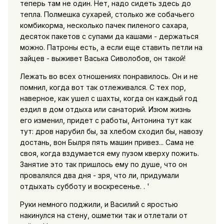
теперь там не один. Нет, надо сидеть здесь до
тепла. Полмешка сухарей, столько же собачьего
комбикорма, несколько пачек пиленого сахара,
десяток пакетов с супами да кашами - держаться
можно. Патроны есть, а если еще ставить петли на
зайцев - выживет Васька Сиволобов, он такой!
Лежать во всех отношениях понравилось. Он и не
помнил, когда вот так отлеживался. С тех пор,
наверное, как ушел с шахты, когда он каждый год
ездил в дом отдыха или санаторий. Изюм жизнь
его изменил, придет с работы, Антонина тут как
тут: дров нарубил бы, за хлебом сходил бы, навозу
достань, вон Былря пять машин привез... Сама не
своя, когда вздумается ему пузом кверху пожить.
Занятие это так пришлось ему по душе, что он
провалялся два дня - зря, что ли, придумали
отдыхать субботу и воскресенье. . '
Руки немного поджили, и Василий с яростью
накинулся на стену, ошметки так и отлетали от