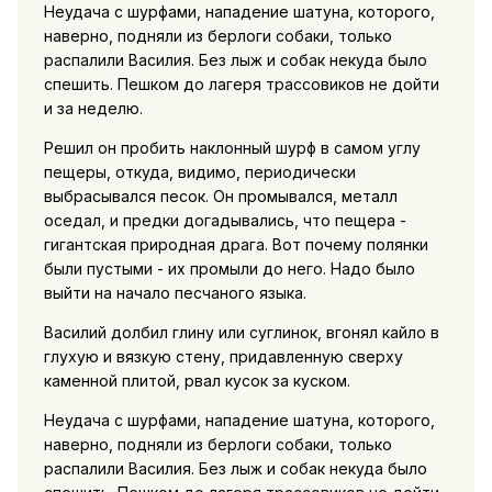
Неудача с шурфами, нападение шатуна, которого,
наверно, подняли из берлоги собаки, только
распалили Василия. Без лыж и собак некуда было
спешить. Пешком до лагеря трассовиков не дойти
и за неделю.
Решил он пробить наклонный шурф в самом углу
пещеры, откуда, видимо, периодически
выбрасывался песок. Он промывался, металл
оседал, и предки догадывались, что пещера -
гигантская природная драга. Вот почему полянки
были пустыми - их промыли до него. Надо было
выйти на начало песчаного языка.
Василий долбил глину или суглинок, вгонял кайло в
глухую и вязкую стену, придавленную сверху
каменной плитой, рвал кусок за куском.
Неудача с шурфами, нападение шатуна, которого,
наверно, подняли из берлоги собаки, только
распалили Василия. Без лыж и собак некуда было