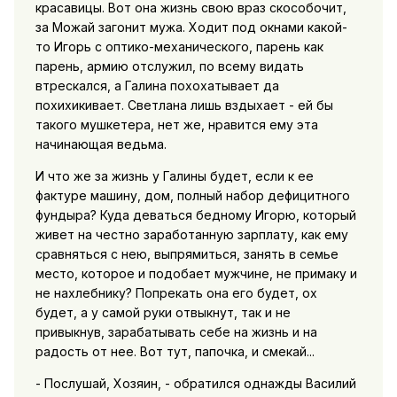
красавицы. Вот она жизнь свою враз скособочит,
за Можай загонит мужа. Ходит под окнами какой-
то Игорь с оптико-механического, парень как
парень, армию отслужил, по всему видать
втрескался, а Галина похохатывает да
похихикивает. Светлана лишь вздыхает - ей бы
такого мушкетера, нет же, нравится ему эта
начинающая ведьма.
И что же за жизнь у Галины будет, если к ее
фактуре машину, дом, полный набор дефицитного
фундыра? Куда деваться бедному Игорю, который
живет на честно заработанную зарплату, как ему
сравняться с нею, выпрямиться, занять в семье
место, которое и подобает мужчине, не примаку и
не нахлебнику? Попрекать она его будет, ох
будет, а у самой руки отвыкнут, так и не
привыкнув, зарабатывать себе на жизнь и на
радость от нее. Вот тут, папочка, и смекай...
- Послушай, Хозяин, - обратился однажды Василий