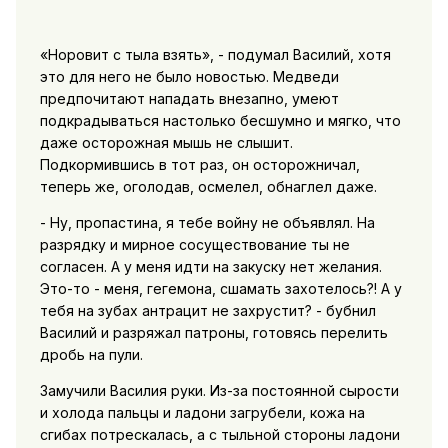
«Норовит с тыла взять», - подумал Василий, хотя
это для него не было новостью. Медведи
предпочитают нападать внезапно, умеют
подкрадываться настолько бесшумно и мягко, что
даже осторожная мышь не слышит.
Подкормившись в тот раз, он осторожничал,
теперь же, оголодав, осмелел, обнаглел даже.
- Ну, пропастина, я тебе войну не объявлял. На
разрядку и мирное сосуществование ты не
согласен. А у меня идти на закуску нет желания.
Это-то - меня, гегемона, сшамать захотелось?! А у
тебя на зубах антрацит не захрустит? - бубнил
Василий и разряжал патроны, готовясь перелить
дробь на пули.
Замучили Василия руки. Из-за постоянной сырости
и холода пальцы и ладони загрубели, кожа на
сгибах потрескалась, а с тыльной стороны ладони