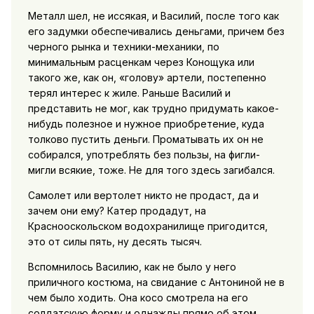
Металл шел, не иссякая, и Василий, после того как
его задумки обеспечивались деньгами, причем без
черного рынка и техники-механики, по
минимальным расценкам через Конощука или
такого же, как он, «голову» артели, постепенно
терял интерес к жиле. Раньше Василий и
представить не мог, как трудно придумать какое-
нибудь полезное и нужное приобретение, куда
толково пустить деньги. Проматывать их он не
собирался, употреблять без пользы, на фигли-
мигли всякие, тоже. Не для того здесь загибался.
Самолет или вертолет никто не продаст, да и
зачем они ему? Катер продадут, на
Краснооскольском водохранилище пригодится,
это от силы пять, ну десять тысяч.
Вспомнилось Василию, как не было у него
приличного костюма, на свидание с Антониной не в
чем было ходить. Она косо смотрела на его
солдатскую форму и однажды прямо об этом