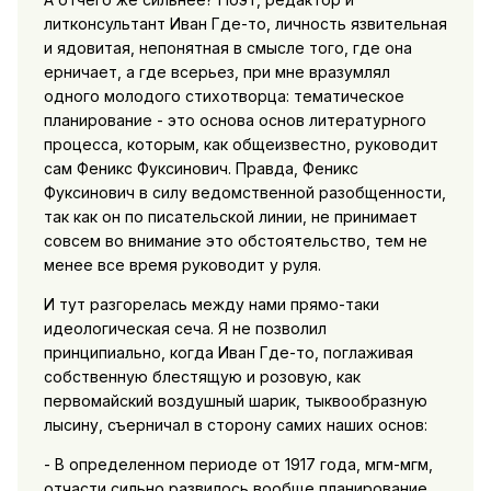
литконсультант Иван Где-то, личность язвительная
и ядовитая, непонятная в смысле того, где она
ерничает, а где всерьез, при мне вразумлял
одного молодого стихотворца: тематическое
планирование - это основа основ литературного
процесса, которым, как общеизвестно, руководит
сам Феникс Фуксинович. Правда, Феникс
Фуксинович в силу ведомственной разобщенности,
так как он по писательской линии, не принимает
совсем во внимание это обстоятельство, тем не
менее все время руководит у руля.
И тут разгорелась между нами прямо-таки
идеологическая сеча. Я не позволил
принципиально, когда Иван Где-то, поглаживая
собственную блестящую и розовую, как
первомайский воздушный шарик, тыквообразную
лысину, съерничал в сторону самих наших основ:
- В определенном периоде от 1917 года, мгм-мгм,
отчасти сильно развилось вообще планирование