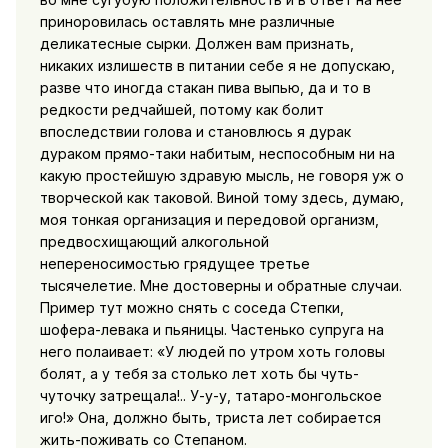
приноровилась оставлять мне различные
деликатесные сырки. Должен вам признать,
никаких излишеств в питании себе я не допускаю,
разве что иногда стакан пива выпью, да и то в
редкости редчайшей, потому как болит
впоследствии голова и становлюсь я дурак
дураком прямо-таки набитым, неспособным ни на
какую простейшую здравую мысль, не говоря уж о
творческой как таковой. Виной тому здесь, думаю,
моя тонкая организация и передовой организм,
предвосхищающий алкогольной
непереносимостью грядущее третье
тысячелетие. Мне достоверны и обратные случаи.
Пример тут можно снять с соседа Степки,
шофера-левака и пьяницы. Частенько супруга на
него полаивает: «У людей по утром хоть головы
болят, а у тебя за столько лет хоть бы чуть-
чуточку затрещала!.. У-у-у, татаро-монгольское
иго!» Она, должно быть, триста лет собирается
жить-поживать со Степаном.