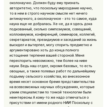
околонаучно. Должен буду ему признать
авторитетно, что поскольку мироздание научно,
то в нем в строго научном смысле нет ничего
антинаучного, а околонаучное - это то самое, куда
наука еще не добралась. Хе-хе, да я здесь дока
подкованный, сколько симпозиумов, совещаний,
коллоквиумов, конференций, семинаров, коллегий,
секретариатов, президиумов и заседаний за жизнь
высидел и вытерпел, могу спорить предметно и
аргументировано хоть до конца полного
истощения терпения вашей стороной. Меня
переспорить невозможно, тем более на ниве
науки. Ведь наш отдел, окромя базовых, то есть
овощных, а также полевых работ по дальнейшему
подъему сельского хозяйства, во внесезонное
время несет основное бремя представительства
на всевозможных научных обсуждениях, которые
узким специалистам по тонкой технологии были
неинтересны А кому-то же надо отмечаться о
присутствии от имени родного НИИ! Поскольку с