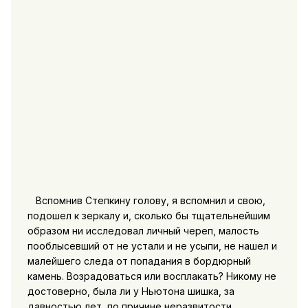
Вспомнив Степкину голову, я вспомнил и свою,
подошел к зеркалу и, сколько бы тщательнейшим
образом ни исследовал личный череп, малость
пооблысевший от не устали и не усыпи, не нашел и
малейшего следа от попадания в бордюрный
камень. Возрадоваться или восплакать? Никому не
достоверно, была ли у Ньютона шишка, за
давностью лет, по причине неразвитости