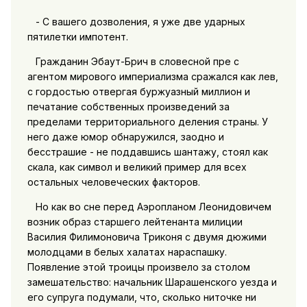
- С вашего дозволения, я уже две ударных
пятилетки импотент.
Гражданин Эбаут-Брич в словесной пре с
агентом мирового империализма сражался как лев,
с гордостью отвергая буржуазный миллион и
печатание собственных произведений за
пределами территориального деления страны. У
него даже юмор обнаружился, заодно и
бесстрашие - не поддавшись шантажу, стоял как
скала, как символ и великий пример для всех
остальных человеческих факторов.
Но как во сне перед Аэропланом Леонидовичем
возник образ старшего лейтенанта милиции
Василия Филимоновича Триконя с двумя дюжими
молодцами в белых халатах нараспашку.
Появление этой троицы произвело за столом
замешательство: начальник Шарашенского уезда и
его супруга подумали, что, сколько ниточке ни