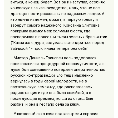
виться, а конец будет. Вот он и наступил, особняк
конфискуют за казнокрадство, жаль, что не все
драгоценности рассованы по надежным людям. А
кто нынче надежен, может, в первую голову и
заберут самого надежного. Кристина Элитовна
прикрыла выемку меж холмами бюста, где
посверкивал в полсотни тысяч зеленых брильянтик
(“Какая же я дура, задумала выпендриться перед
Зайчихой!” - проклинала теперь она себя).
Мистер Даниэль Гринспен весь подобрался,
преисполнился процедурной невозмутимости, а в
душе был совершенно повержен оперативностью
русской контрразведки. Его теща мысленно
вернулась в годы своей молодости, не в
партизанскую землянку, где располагалась
радиостанция и где она была хозяйкой, а в
последующие времена, когда их отряд был
разбит, и она в гестапо села за ключ.
Участковый лихо взял под козырек и спросил