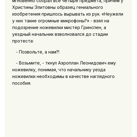
мгновенно собрал все четыре предмета, причем у
Христины Элитовны образец гениального
изобретения пришлось вырывать из рук. «Неужели
у них такие огромные микрофоны?» - взял на
подозрение ножевилки мистер Гринспен, а
уездный начальник взволновался до стадии
протеста:
- Позвольте, а нам?!
- Возьмите, - ткнул Аэроплан Леонидович ему
ножевилку, понимая, что начальнику уезда
ножевилки необходимы в качестве наглядного
пособия.