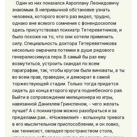
Один из них показался Аэроплану Леонидовичу
знакомым. В непривычной обстановке узнать
человека, которого всего раз видел, трудно,
однако вне всякого сомнения с фонендоскопом
здесь присутствовал психиатр Тетеревятников, и
было похоже на то, что они хотели применить
силу. Специальность доктора Тетеревятникова
несколько омрачила потемки в душе рядового
генералиссимуса пера. В самый бы раз ему
возмутиться, устроить скандал по всем
параграфам, так, чтобы кругом были виноваты, а ты
во всем прав, праведен, и демократ в самой
торжествующей стадии. Только тогда придется
сидеть до конца второго круга поднебесного рая.
Выйти в сопровождении милиционера из игры,
навязанной Даниэлем Гринспеном, - чего желать
лучше? А с психиатром можно разобраться и за
пределами рая... «Ножевилки!» - вспыхнула тревога
в его мыслительном приспособлении, и он ловко,
как теннисист, овладел пространством стола,