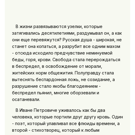
В жизни развязываются узелки, которые
затягивались десятилетиями, раздумывал он, а как
они еще перевяжутся? Русская душа - широкая, не
станет она копаться, а разрубит все одним махом
- отсюда исходило предчувствие неминуемой
беды, горя, крови. Свобода стала перерождаться
в беспредел, в освобождение от морали,
житейских норм общежития. Полуправду стала
вытеснять беспардонная ложь, не созидание, а
разрушение стало якобы благодеянием -
беспредел пьянил, многие оборзевали и
осатаневали.
В Иване Петровиче уживалось как бы два
человека, которые портили друг другу кровь. Один
- поэт, который улавливал все флюиды времени, а
второй - стихотворец, который к любым