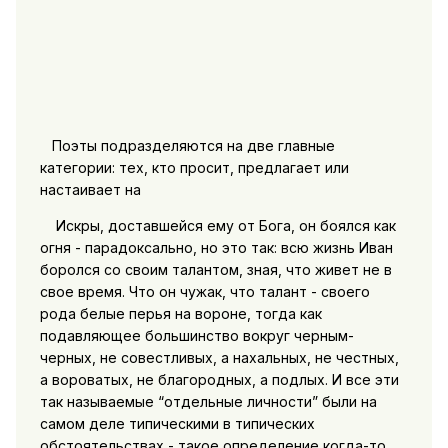
Поэты подразделяются на две главные
категории: тех, кто просит, предлагает или
настаивает на
Искры, доставшейся ему от Бога, он боялся как
огня - парадоксально, но это так: всю жизнь Иван
боролся со своим талантом, зная, что живет не в
свое время. Что он чужак, что талант - своего
рода белые перья на вороне, тогда как
подавляющее большинство вокруг черным-
черных, не совестливых, а нахальных, не честных,
а вороватых, не благородных, а подлых. И все эти
так называемые “отдельные личности” были на
самом деле типическими в типических
обстоятельствах - такое определение когда-то