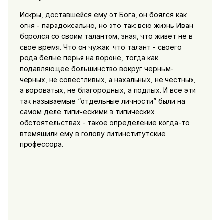
Искры, доставшейся ему от Бога, он боялся как
огня - парадоксально, но это так: всю жизнь Иван
боролся со своим талантом, зная, что живет не в
свое время. Что он чужак, что талант - своего
рода белые перья на вороне, тогда как
подавляющее большинство вокруг черным-
черных, не совестливых, а нахальных, не честных,
а вороватых, не благородных, а подлых. И все эти
так называемые “отдельные личности” были на
самом деле типическими в типических
обстоятельствах - такое определение когда-то
втемяшили ему в голову литинститутские
профессора.