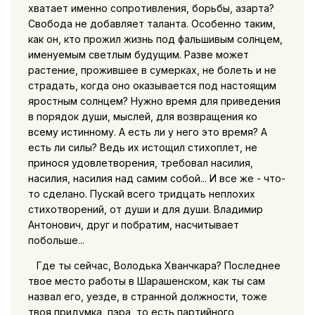
хватает именно сопротивления, борьбы, азарта?
Свобода не добавляет таланта. Особенно таким,
как он, кто прожил жизнь под фальшивым солнцем,
именуемым светлым будущим. Разве может
растение, прожившее в сумерках, не болеть и не
страдать, когда оно оказывается под настоящим
яростным солнцем? Нужно время для приведения
в порядок души, мыслей, для возвращения ко
всему истинному. А есть ли у него это время? А
есть ли силы? Ведь их истощил стихоплет, не
принося удовлетворения, требовал насилия,
насилия, насилия над самим собой... И все же - что-
то сделано. Пускай всего тридцать неплохих
стихотворений, от души и для души. Владимир
Антонович, друг и побратим, насчитывает
побольше...
Где ты сейчас, Володька Хванчкара? Последнее
твое место работы в Шарашенском, как ты сам
назвал его, уезде, в странной должности, тоже
твоя придумка, пэра, то есть партийного