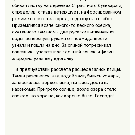
сбивая листву на деревьях Страстного бульвара и,
определив, откуда ветер дует, на форсированном
режиме полетел за город, отдохнуть от забот.
Приземлился возле какого-то лесного озерка,
окутанного туманом - две русалки выглянули из
воды, всплеснули руками от неожиданности,
узнали и пошли на дно. За спиной потрескивал
валежник - улепетывал здешний лешак, и филин
злорадно ухал ему вдогонку.
В предчувствии рассвета расщебетались птицы.
Туман разошелся, над водой заклубились комары,
заплескалась верхоплавка, пытаясь достать
насекомых. Пригрело солнце, возле озера стало
свежее, но хорошо, как хорошо было, Господи!..