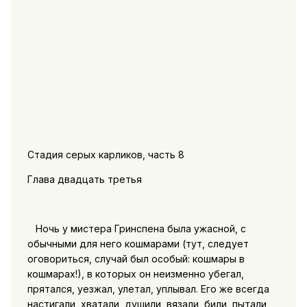
Стадия серых карликов, часть 8
Глава двадцать третья
Ночь у мистера Гринспена была ужасной, с
обычными для него кошмарами (тут, следует
оговориться, случай был особый: кошмары в
кошмарах!), в которых он неизменно убегал,
прятался, уезжал, улетал, уплывал. Его же всегда
настигали, хватали, душили, вязали, били, пытали,