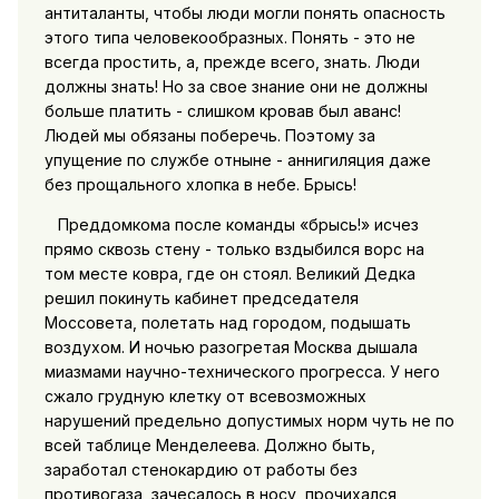
антиталанты, чтобы люди могли понять опасность
этого типа человекообразных. Понять - это не
всегда простить, а, прежде всего, знать. Люди
должны знать! Но за свое знание они не должны
больше платить - слишком кровав был аванс!
Людей мы обязаны поберечь. Поэтому за
упущение по службе отныне - аннигиляция даже
без прощального хлопка в небе. Брысь!
Преддомкома после команды «брысь!» исчез
прямо сквозь стену - только вздыбился ворс на
том месте ковра, где он стоял. Великий Дедка
решил покинуть кабинет председателя
Моссовета, полетать над городом, подышать
воздухом. И ночью разогретая Москва дышала
миазмами научно-технического прогресса. У него
сжало грудную клетку от всевозможных
нарушений предельно допустимых норм чуть не по
всей таблице Менделеева. Должно быть,
заработал стенокардию от работы без
противогаза, зачесалось в носу, прочихался,