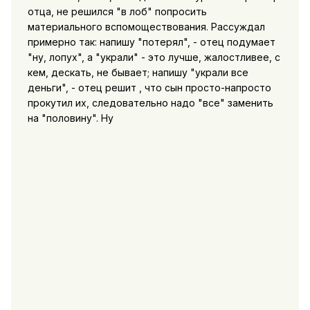
отца, не решился "в лоб" попросить
материального вспомоществования. Рассуждал
примерно так: напишу "потерял", - отец подумает
"ну, лопух", а "украли" - это лучше, жалостливее, с
кем, дескать, не бывает; напишу "украли все
деньги", - отец решит , что сын просто-напросто
прокутил их, следовательно надо "все" заменить
на "половину". Ну