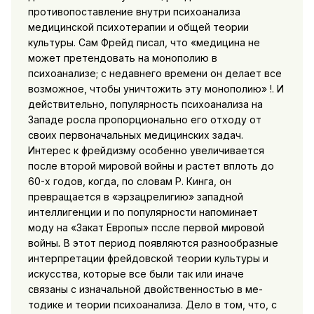
противопоставление внутри психоанализа
медицинской психотерапии и общей тео­рии
культуры. Сам Фрейд писал, что «медицина не
может пре­тендовать на монополию в
психоанализе; с недавнего времени он делает все
возможное, чтобы уничтожить эту монополию» !. И
действительно, популярность психоанализа на
Западе росла пропорционально его отходу от
своих первоначальных меди­цинских задач.
Интерес к фрейдизму особенно увеличивается
после
второй мировой войны и растет вплоть до
60-х годов, ког­да, по словам Р. Кинга, он
превращается в «эрзацрелигию» за­падной
интеллигенции и по популярности напоминает
моду на «Закат Европы» пссле первой мировой
войны
.
В этот период появляются разнообразные
интерпретации фрейдовской теории культуры и
искусства, которые все были так или иначе
связаны с изначальной двойственностью в ме­
тодике и теории психоанализа. Дело в том, что, с