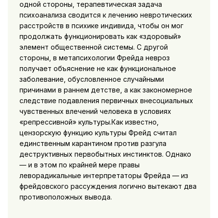
одной стороны, терапевтическая задача
психоанализа сводится к лечению не­вротических
расстройств в психике индивида, чтобы он мог
продолжать функционировать как «здоровый»
элемент общест­венной системы. С другой
стороны, в метапсихологии Фрейда невроз
получает объяснение не как функциональное
заболевание, обусловленное случайными
причинами в раннем детстве, а как закономерное
следствие подавления первичных внесоциальных
чувственных влечений человека в условиях
«репрессивной» культуры.Как известно,
цензорскую функцию культуры Фрейд считал
единственным карантином против разгула
деструктивных пер­вобытных инстинктов. Однако
— и в этом по крайней мере пра­вы
леворадикальные интерпретаторы Фрейда — из
фрейдовского рассуждения логично вытекают два
противоположных вывода.