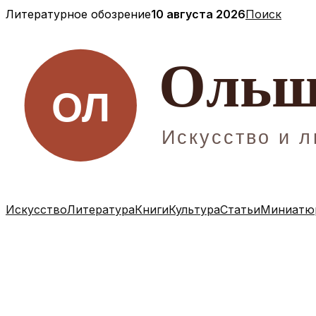
Перейти
Литературное обозрение
10 августа 2026
Поиск
к
содержимому
Искусство
Литература
Книги
Культура
Статьи
Миниатюр