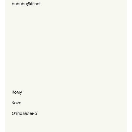
bububu@fr.net
Кому
Коко
Отправлено