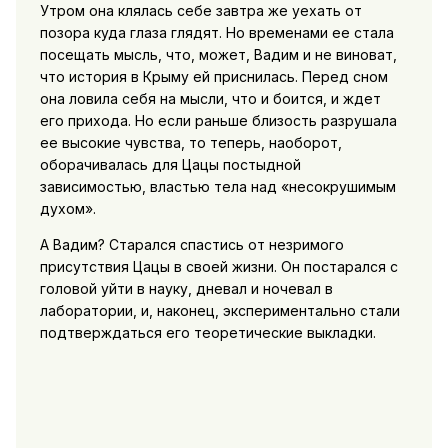
Утром она клялась себе завтра же уехать от
позора куда глаза глядят. Но временами ее стала
посещать мысль, что, может, Вадим и не виноват,
что история в Крыму ей приснилась. Перед сном
она ловила себя на мысли, что и боится, и ждет
его прихода. Но если раньше близость разрушала
ее высокие чувства, то теперь, наоборот,
оборачивалась для Цацы постыдной
зависимостью, властью тела над «несокрушимым
духом».
А Вадим? Старался спастись от незримого
присутствия Цацы в своей жизни. Он постарался с
головой уйти в науку, дневал и ночевал в
лаборатории, и, наконец, экспериментально стали
подтверждаться его теоретические выкладки.