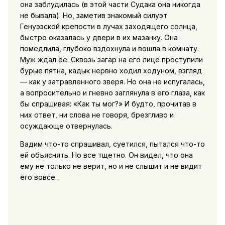
она заблудилась (в этой части Судака она никогда
не бывала). Но, заметив знакомый силуэт
Генуэзской крепости в лучах заходящего солнца,
быстро оказалась у двери в их мазанку. Она
помедлила, глубоко вздохнула и вошла в комнату.
Муж ждал ее. Сквозь загар на его лице проступили
бурые пятна, кадык нервно ходил ходуном, взгляд
— как у затравленного зверя. Но она не испугалась,
а вопросительно и гневно заглянула в его глаза, как
бы спрашивая: «Как ты мог?» И будто, прочитав в
них ответ, ни слова не говоря, брезгливо и
осуждающе отвернулась.
Вадим что-то спрашивал, суетился, пытался что-то
ей объяснять. Но все тщетно. Он видел, что она
ему не только не верит, но и не слышит и не видит
его вовсе…