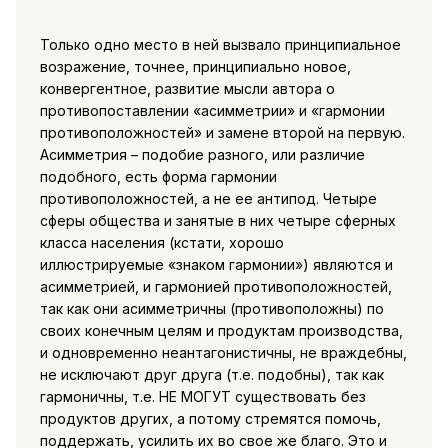
Только одно место в ней вызвало принципиальное
возражение, точнее, принципиально новое,
конвергентное, развитие мысли автора о
противопоставлении «асимметрии» и «гармонии
противоположностей» и замене второй на первую.
Асимметрия – подобие разного, или различие
подобного, есть форма гармонии
противоположностей, а не ее антипод. Четыре
сферы общества и занятые в них четыре сферных
класса населения (кстати, хорошо
иллюстрируемые «знаком гармонии») являются и
асимметрией, и гармонией противоположностей,
так как они асимметричны (противоположны) по
своих конечным целям и продуктам производства,
и одновременно неантагонистичны, не враждебны,
не исключают друг друга (т.е. подобны), так как
гармоничны, т.е. НЕ МОГУТ существовать без
продуктов других, а потому стремятся помочь,
поддержать, усилить их во свое же благо. Это и