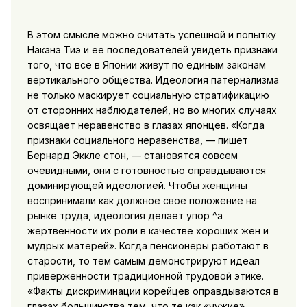
В этом смысле можно считать успешной и попытку
Наканэ Тиэ и ее последователей увидеть признаки
того, что все в Японии живут по единым законам
вертикального общества. Идеология патернализма
не только маскирует социальную стратификацию
от сторонних наблюдателей, но во многих случаях
освящает неравенство в глазах японцев. «Когда
признаки социального неравенства, — пишет
Бернард Эккле стон, — становятся совсем
очевидными, они с готовностью оправдываются
доминирующей идеологией. Чтобы женщины
воспринимали как должное свое положение на
рынке труда, идеология делает упор ^а
жертвенности их роли в качестве хороших жен и
мудрых матерей». Когда пенсионеры работают в
старости, то тем самым демонстрируют идеал
приверженности традиционной трудовой этике.
«Факты дискриминации корейцев оправдываются в
глазах большинства тем, что те как «чужие»,