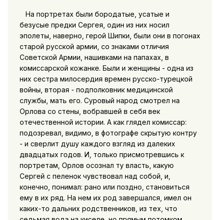
На портретах были бородатые, усатые и
безусые предки Сергея, один из них носил
эполеты, наверно, герой Шипки, были они в погонах
старой русской армии, со знаками отличия
Советской Армии, нашивками на папахах, в
комиссарской кожанке. Были и женщины - одна из
них сестра милосердия времен русско-турецкой
войны, вторая - подполковник медицинской
службы, мать его. Суровый народ смотрел на
Орлова со стены, вобравшей в себя век
отечественной истории. А как глядел комиссар:
подозревал, видимо, в фотографе скрытую контру
- и сверлит душу каждого взгляд из далеких
двадцатых годов. И, только присмотревшись к
портретам, Орлов осознал ту власть, какую
Сергей с пеленок чувствовал над собой, и,
конечно, понимал: рано или поздно, становиться
ему в их ряд. На нем их род завершался, имел он
каких-то дальних родственников, из тех, что
седьмая вода на киселе, но прямым потомком