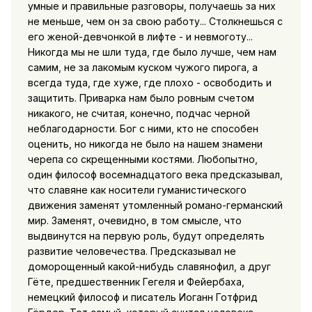
умные и правильные разговоры, получаешь за них
не меньше, чем он за свою работу... Столкнешься с
его женой-девчонкой в лифте - и невмоготу...
Никогда мы не шли туда, где было лучше, чем нам
самим, не за лакомым куском чужого пирога, а
всегда туда, где хуже, где плохо - освободить и
защитить. Приварка нам было ровным счетом
никакого, не считая, конечно, подчас черной
неблагодарности. Бог с ними, кто не способен
оценить, но никогда не было на нашем знамени
черепа со скрещенными костями. Любопытно,
один философ восемнадцатого века предсказывал,
что славяне как носители гуманистического
движения заменят утомленный романо-германский
мир. Заменят, очевидно, в том смысле, что
выдвинутся на первую роль, будут определять
развитие человечества. Предсказывал не
доморощенный какой-нибудь славянофил, а друг
Гёте, предшественник Гегеля и Фейербаха,
немецкий философ и писатель Иоганн Готфрид