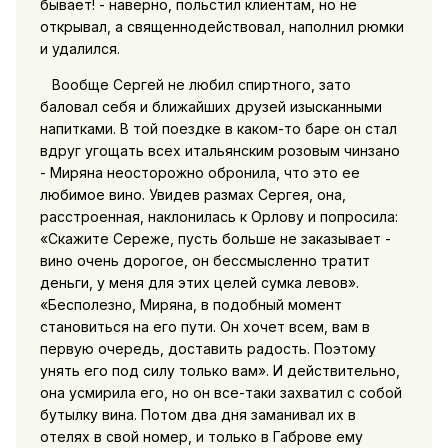
бывает! - наверно, польстил клиентам, но не
открывал, а священнодействовал, наполнил рюмки
и удалился.
Вообще Сергей не любил спиртного, зато
баловал себя и ближайших друзей изысканными
напитками. В той поездке в каком-то баре он стал
вдруг угощать всех итальянским розовым чинзано
- Миряна неосторожно обронила, что это ее
любимое вино. Увидев размах Сергея, она,
расстроенная, наклонилась к Орлову и попросила:
«Скажите Сереже, пусть больше не заказывает -
вино очень дорогое, он бессмысленно тратит
деньги, у меня для этих целей сумка левов».
«Бесполезно, Миряна, в подобный момент
становиться на его пути. Он хочет всем, вам в
первую очередь, доставить радость. Поэтому
унять его под силу только вам». И действительно,
она усмирила его, но он все-таки захватил с собой
бутылку вина. Потом два дня заманивал их в
отелях в свой номер, и только в Габрове ему