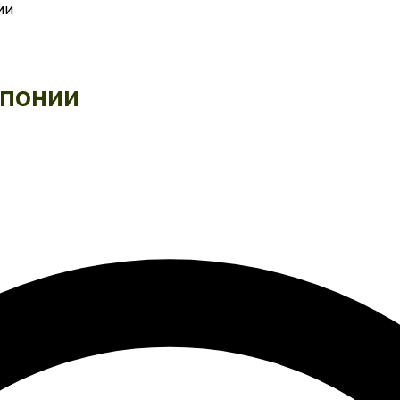
ии
Японии