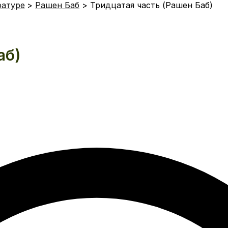
ратуре
Рашен Баб
Тридцатая часть (Рашен Баб)
аб)