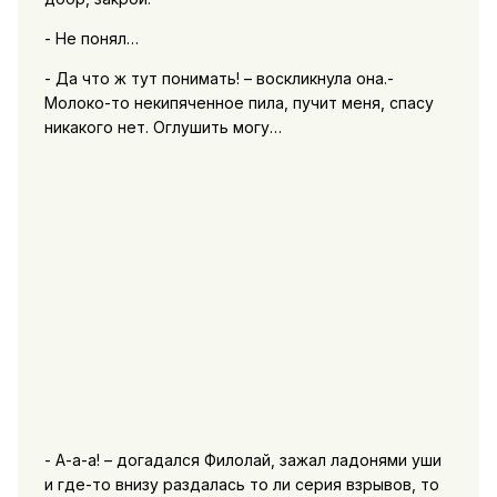
- Не понял…
- Да что ж тут понимать! – воскликнула она.-
Молоко-то некипяченное пила, пучит меня, спасу
никакого нет. Оглушить могу…
- А-а-а! – догадался Филолай, зажал ладонями уши
и где-то внизу раздалась то ли серия взрывов, то