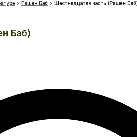
ратуре
Рашен Баб
Шестнадцатая часть (Рашен Баб
ен Баб)