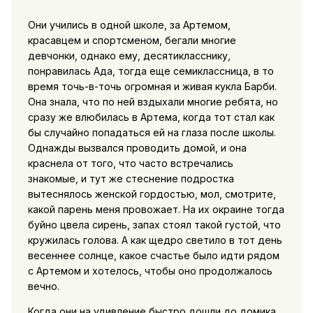
Они учились в одной школе, за Артемом,
красавцем и спортсменом, бегали многие
девчонки, однако ему, десятикласснику,
понравилась Ада, тогда еще семиклассница, в то
время точь-в-точь огромная и живая кукла Барби.
Она знала, что по ней вздыхали многие ребята, но
сразу же влюбилась в Артема, когда тот стал как
бы случайно попадаться ей на глаза после школы.
Однажды вызвался проводить домой, и она
краснела от того, что часто встречались
знакомые, и тут же стеснение подростка
вытеснялось женской гордостью, мол, смотрите,
какой парень меня провожает. На их окраине тогда
буйно цвела сирень, запах стоял такой густой, что
кружилась голова. А как щедро светило в тот день
весеннее солнце, какое счастье было идти рядом
с Артемом и хотелось, чтобы оно продолжалось
вечно.
Когда они на удивление быстро дошли до домика