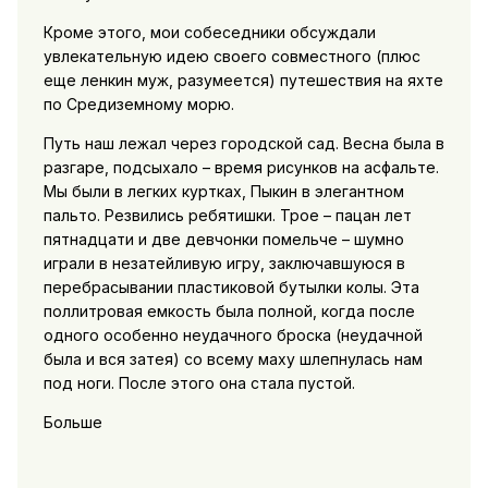
Кроме этого, мои собеседники обсуждали
увлекательную идею своего совместного (плюс
еще ленкин муж, разумеется) путешествия на яхте
по Средиземному морю.
Путь наш лежал через городской сад. Весна была в
разгаре, подсыхало – время рисунков на асфальте.
Мы были в легких куртках, Пыкин в элегантном
пальто. Резвились ребятишки. Трое – пацан лет
пятнадцати и две девчонки помельче – шумно
играли в незатейливую игру, заключавшуюся в
перебрасывании пластиковой бутылки колы. Эта
поллитровая емкость была полной, когда после
одного особенно неудачного броска (неудачной
была и вся затея) со всему маху шлепнулась нам
под ноги. После этого она стала пустой.
Больше