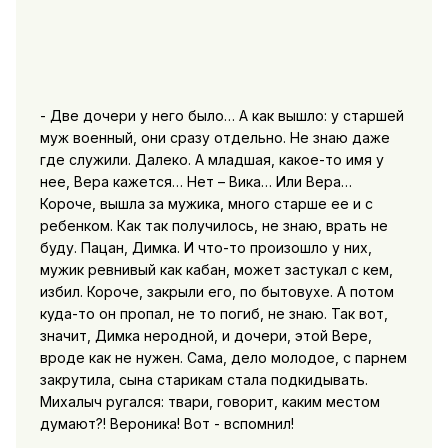
- Две дочери у него было… А как вышло: у старшей
муж военный, они сразу отдельно. Не знаю даже
где служили. Далеко. А младшая, какое-то имя у
нее, Вера кажется… Нет – Вика… Или Вера…
Короче, вышла за мужика, много старше ее и с
ребенком. Как так получилось, не знаю, врать не
буду. Пацан, Димка. И что-то произошло у них,
мужик ревнивый как кабан, может застукал с кем,
избил. Короче, закрыли его, по бытовухе. А потом
куда-то он пропал, не то погиб, не знаю. Так вот,
значит, Димка неродной, и дочери, этой Вере,
вроде как не нужен. Сама, дело молодое, с парнем
закрутила, сына старикам стала подкидывать.
Михалыч ругался: твари, говорит, каким местом
думают?! Вероника! Вот - вспомнил!