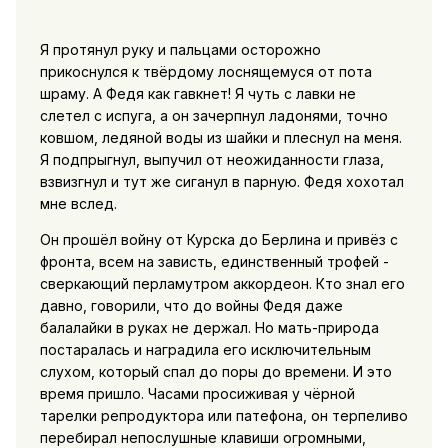
Я протянул руку и пальцами осторожно
прикоснулся к твёрдому лоснящемуся от пота
шраму. А Федя как гавкнет! Я чуть с лавки не
слетел с испуга, а он зачерпнул ладонями, точно
ковшом, ледяной воды из шайки и плеснул на меня.
Я подпрыгнул, выпучил от неожиданности глаза,
взвизгнул и тут же сиганул в парную. Федя хохотал
мне вслед.
Он прошёл войну от Курска до Берлина и привёз с
фронта, всем на зависть, единственный трофей -
сверкающий перламутром аккордеон. Кто знал его
давно, говорили, что до войны Федя даже
балалайки в руках не держал. Но мать-природа
постаралась и наградила его исключительным
слухом, который спал до поры до времени. И это
время пришло. Часами просиживая у чёрной
тарелки репродуктора или патефона, он терпеливо
перебирал непослушные клавиши огромными,