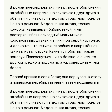
В романтических книгах я читал: после объяснения,
влюблённые непременно заключают друг друга в
объятья и сливаются в долгом страстном поцелуе.
Но то в романах. А здесь была школа, тесная
коморка, называемая библиотекой, и мы:
растерявшийся нескладный мальчишка в
коротковатых штанах и в линялой серой курточке,
и девчонка – тоненькая, стройная и напряжённая,
как натянутая струна. Какие тут объятья, какие
поцелуи! Прикоснуться - и то боязно, а о чём-то
другом грешно и подумать, а уж совершить – тем
более.
Первой пришла в себя Галка; она вернулась к столу
и принялась перебирать книги, затем подошёл я и
В романтических книгах я читал: после объяснения,
влюблённые непременно заключают друг друга в
объятья и сливаются в долгом страстном поцелуе.
Но то в романах. А здесь была школа, тесная