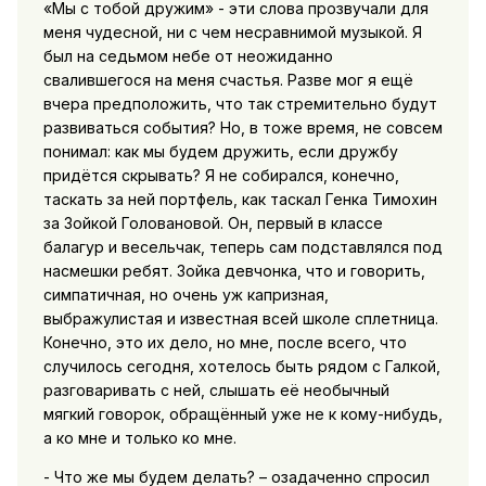
«Мы с тобой дружим» - эти слова прозвучали для
меня чудесной, ни с чем несравнимой музыкой. Я
был на седьмом небе от неожиданно
свалившегося на меня счастья. Разве мог я ещё
вчера предположить, что так стремительно будут
развиваться события? Но, в тоже время, не совсем
понимал: как мы будем дружить, если дружбу
придётся скрывать? Я не собирался, конечно,
таскать за ней портфель, как таскал Генка Тимохин
за Зойкой Головановой. Он, первый в классе
балагур и весельчак, теперь сам подставлялся под
насмешки ребят. Зойка девчонка, что и говорить,
симпатичная, но очень уж капризная,
выбражулистая и известная всей школе сплетница.
Конечно, это их дело, но мне, после всего, что
случилось сегодня, хотелось быть рядом с Галкой,
разговаривать с ней, слышать её необычный
мягкий говорок, обращённый уже не к кому-нибудь,
а ко мне и только ко мне.
- Что же мы будем делать? – озадаченно спросил