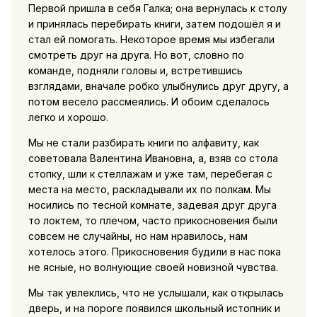
Первой пришла в себя Галка; она вернулась к столу
и принялась перебирать книги, затем подошёл я и
стал ей помогать. Некоторое время мы избегали
смотреть друг на друга. Но вот, словно по
команде, подняли головы и, встретившись
взглядами, вначале робко улыбнулись друг другу, а
потом весело рассмеялись. И обоим сделалось
легко и хорошо.
Мы не стали разбирать книги по алфавиту, как
советовала Валентина Ивановна, а, взяв со стола
стопку, шли к стеллажам и уже там, перебегая с
места на место, раскладывали их по полкам. Мы
носились по тесной комнате, задевая друг друга
то локтем, то плечом, часто прикосновения были
совсем не случайны, но нам нравилось, нам
хотелось этого. Прикосновения будили в нас пока
не ясные, но волнующие своей новизной чувства.
Мы так увлеклись, что не услышали, как открылась
дверь, и на пороге появился школьный истопник и