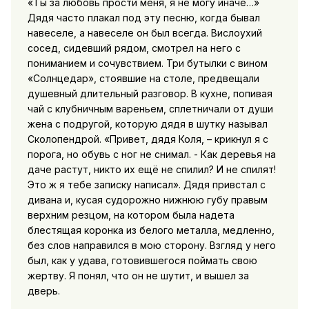
«Ты за любовь прости меня, я не могу иначе…»
Дядя часто плакал под эту песню, когда бывал
навеселе, а навеселе он был всегда. Вислоухий
сосед, сидевший рядом, смотрел на него с
пониманием и сочувствием. Три бутылки с вином
«Солнцедар», стоявшие на столе, предвещали
душевный длительный разговор. В кухне, попивая
чай с клубничным вареньем, сплетничали от души
жена с подругой, которую дядя в шутку называл
Сколопендрой. «Привет, дядя Коля, – крикнул я с
порога, но обувь с ног не снимал. - Как деревья на
даче растут, никто их ещё не спилил? И не спилят!
Это ж я тебе записку написал». Дядя привстал с
дивана и, кусая судорожно нижнюю губу правым
верхним резцом, на котором была надета
блестящая коронка из белого металла, медленно,
без слов направился в мою сторону. Взгляд у него
был, как у удава, готовившегося поймать свою
жертву. Я понял, что он не шутит, и вышел за
дверь.