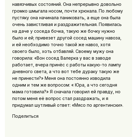
навязчивых состояний. Она непрерывно довольно
громко шмыгала носом, почти хрюкала. По любому
пустяку она начинала паниковать, а еще она была
очень завистливая и раздражительная. Появилась
на даче у соседа бочка, такую же бочку нужно
было и ей; привезет другой сосед машину навоза,
и ей необходимо точно такой же навоз, хотя
своего было, хоть отбавляй. Своему мужу она
говорила: «Вон сосед Валерка у вас в заводе
работает, вчера принёс с работы какую-то лампу
дневного света, а что вот тебе дураку такую же
не принести?» Меня она постоянно изводила
одним и тем же вопросом: « Юра, а что сегодня
мама готовила?» Я сначала говорил ей правду, но
потом меня её вопрос стал раздражать, и я
придумал шутливый ответ: «Мясо по аргентински».
Поделиться