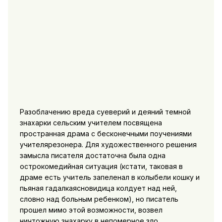
Разоблачению вреда суеверий и деяний темной
знахарки сельским учителем посвящена
пространная драма с бесконечными поучениями
учителярезонера. Для художественного решения
замысла писателя достаточна была одна
острокомедийная ситуация (кстати, таковая в
драме есть учитель запеленал в колыбели кошку и
пьяная гадалкаясновидица колдует над ней,
словно над больным ребенком), но писатель
прошел мимо этой возможности, возвел
ничтожную знахарку в непомерное зло,