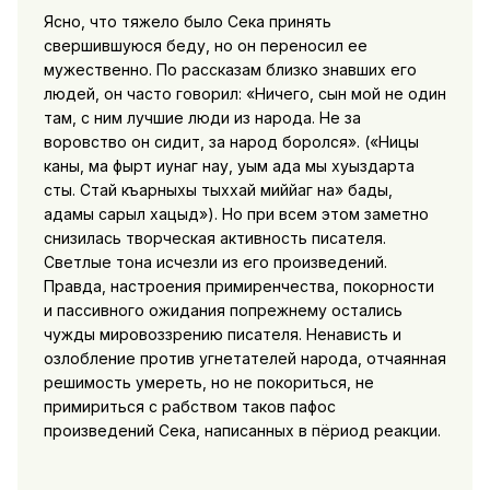
Ясно, что тяжело было Сека принять
свершившуюся беду, но он переносил ее
мужественно.
По рассказам близко знавших его
людей, он часто говорил: «Ничего, сын мой не один
там, с ним лучшие люди из народа. Не за
воровство он сидит, за народ боролся». («Ницы
каны, ма фырт иунаг нау, уым ада мы хуыздарта
сты. Стай къарныхы тыххай миййаг на» бады,
адамы сарыл хацыд»). Но при всем этом заметно
снизилась творческая активность писателя.
Светлые тона исчезли из его произведений.
Правда, настроения примиренчества, покорности
и пассивного ожидания попрежнему остались
чужды мировоззрению писателя. Ненависть и
озлобление против угнетателей народа, отчаянная
решимость умереть, но не покориться, не
примириться с рабством таков пафос
произведений Сека, написанных в пёриод реакции.