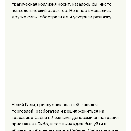
трагическая коллизия носит, казалось бы, чисто
психологический характер. Но в нее вмешались
другие силы, обострили ее и ускорили развязку.
Некий Гади, прислужник властей, занялся
торговлей, разбогател и решил жениться на
красавице Сафиат. Ложными доносами он натравил
пристава на Бибо, и тот вынужден был уйти в
абреки, чтобы не угодить в Сибирь, Сафиат вскоре