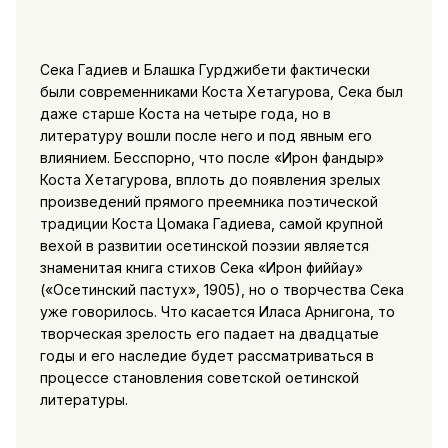
Сека Гадиев и Блашка Гурджибети фактически
были современниками Коста Хетагурова, Сека был
даже старше Коста на четыре года, но в
литературу вошли после него и под явным его
влиянием. Бесспорно, что после «Ирон фандыр»
Коста Хетагурова, вплоть до появления зрелых
произведений прямого преемника поэтической
традиции Коста Цомака Гадиева, самой крупной
вехой в развитии осетинской поэзии является
знаменитая книга стихов Сека «Ирон фиййау»
(«Осетинский пастух», 1905), но о творчества Сека
уже говорилось. Что касается Иласа Арнигона, то
творческая зрелость его падает на двадцатые
годы и его наследие будет рассматриваться в
процессе становления советской оетинской
литературы.