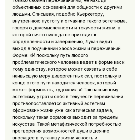
только своими переживаниями, не находя
объективных
оснований для общности с другими
людьми. Описывая, подобно Кьеркегору,
внутреннюю пустоту и отчаяние такого эстетизма,
говоря о двусмысленности и текучести жизни, в
которой ничто никогда не приходит к
определенности и завершению, Лукач видит
выход в подчинении хаоса жизни и переживаний
Форме: «И поскольку путь любого
проблематического человека ведет к форме как к
тому единству, которое может связать в себе
наивысшую меру дивергентных сил, постольку в
конце этого пути находится человек, который
может формовать, художник. »1 Так пассивному
эстетизму утраты себя в текучести переживаний
противопоставляется активный эстетизм
«формовки» жизни уже как этическая задача,
поскольку такая формовка выходит за пределы
искусства. Такой метафизической потребностью
претворения возможностей души в деяние,
вносящее в путаницу жизни ясность и