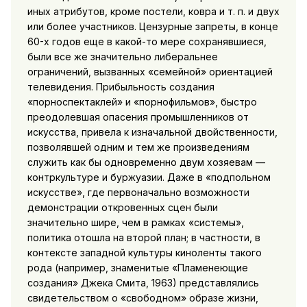
иных атрибутов, кроме постели, ковра и т. п. и двух
или более участников. Цензурные запреты, в конце
60-х годов еще в какой-то мере сохранявшие­ся,
были все же значительно либеральнее
ограничений, вызван­ных «семейной» ориентацией
телевидения. Прибыльность создания
«порноспектаклей» и «порнофиль­мов», быстро
преодолевшая опасения промышленников от
искусства, привела к изначальной двойственности,
позволявшей одним и тем же произведениям
служить как бы одновременно двум хозяевам —
контркультуре и буржуазии. Даже в «подпольном
искусстве», где первоначально возмож­ности
демонстрации откровенных сцен были
значительно шире, чем в рамках «системы»,
политика отошла на второй план; в частности, в
контексте западной культуры киноленты такого
рода (например, знаменитые «Пламенеющие
создания» Джека Смита, 1963) представлялись
свидетельством о «свободном» обра­зе жизни,