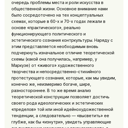
очередь проблемы места и роли искусства в
общественной жизни. Основное внимание нами
было сосредоточено на тех концептуальных
схемах, кото­рые в 60-х и 70-х годах лежали в
основе «практического», реаль­но
функционирующего политического и
эстетического сознания контркультуры. Наряду с
этим представляется необходимым вновь
подчеркнуть изначальное отличие теоретической
схемы (какой она получилась, например, у
Маркузе) от «живого» худо­жественного
творчества и непосредственно-стихийного
протесту­ющего сознания, которые, как мы увидим,
конечно же, неиз­меримо богаче, шире,
разностороннее. В то же время анализ
теоретической конструкции позволяет достичь
своего рода идео­логических и эстетических
«пределов» той или иной идейно­художественной
тенденции, а следовательно — «высветить» ее
глубже, как бы «изнутри», увидеть управляющие