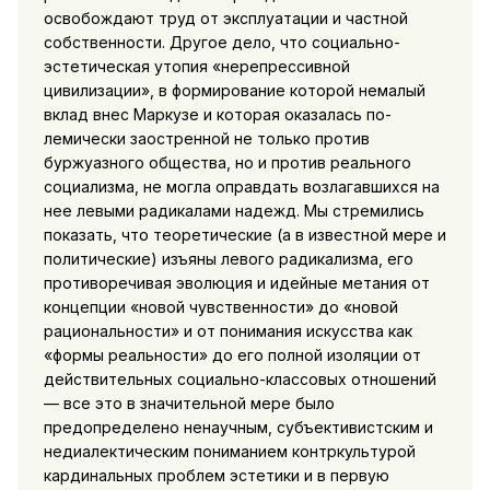
освобождают труд от эксплуатации и частной
собственности. Другое дело, что социально-
эстетиче­ская утопия «нерепрессивной
цивилизации», в формирование которой немалый
вклад внес Маркузе и которая оказалась по­
лемически заостренной не только против
буржуазного общества, но и против реального
социализма, не могла оправдать возла­гавшихся на
нее левыми радикалами надежд. Мы стремились
показать,
что теоретические (а в известной мере и
политические) изъяны левого радикализма, его
противо­речивая эволюция и идейные метания от
концепции «новой чув­ственности» до «новой
рациональности» и от понимания искус­ства как
«формы реальности» до его полной изоляции от
дей­ствительных социально-классовых отношений
— все это в зна­чительной мере было
предопределено ненаучным, субъективист­ским и
недиалектическим пониманием контркультурой
карди­нальных проблем эстетики и в первую