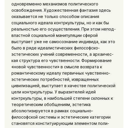
одновременно механизмов политического
освобождения. Художественная фантазия здесь
оказывается не только способом описания
социального идеала контркультуры, но и как бы
реальностью его осуществления. При этом непод­
властной социальной манипуляции сферой
выступает уже не самосознание индивида, как это
было в ряде идеалистических философско-
эстетических учений современности, а архаичес­
кая структура его чувственности. Формирование
«новой
чув­ственности» в смысле возврата к
романтическому идеалу пер­вичных чувственно-
эстетических потребностей, извращенных
цивилизацией, выступает в качестве политической
цели контр­культуры. У выразителей идей
контркультуры, в наибольшей степени склонных к
теоретическим обобщениям, эстетика
абсолютизи­руется в рамках социально-
философской системы и эстетиче­ские категории
становятся конституирующим элементом поли­