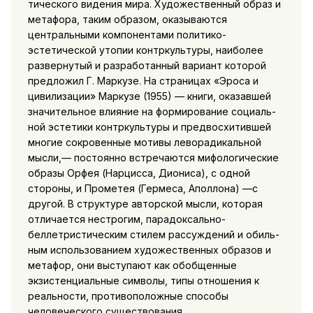
тического видения мира. Художественный образ и
метафора, таким образом, оказываются
центральными компонентами поли­тико-
эстетической утопии контркультуры, наиболее
развернутый и разработанный вариант которой
предложил Г. Маркузе. На страницах «Эроса и
цивилизации» Маркузе (1955) — кни­ги, оказавшей
значительное влияние на формирование социаль­
ной эстетики контркультуры и предвосхитившей
многие сокро­венные мотивы леворадикальной
мысли,— постоянно встреча­ются мифологические
образы Орфея (Нарцисса, Диониса), с одной
стороны, и Прометея (Гермеса, Аполлона) —с
другой. В структуре авторской мысли, которая
отличается нестрогим, парадоксально-
беллетристическим стилем рассуждений и обиль­
ным использованием художественных образов и
метафор, они выступают как обобщенные
экзистенциальные символы, типы отношения к
реальности, противоположные способы
человечес­кого существования.