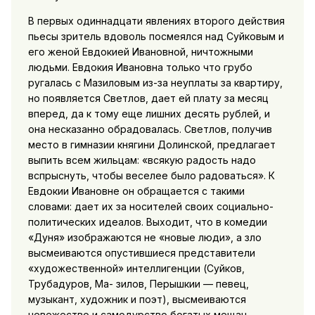
В первых одиннадцати явлениях второго действия
пьесы зритель вдоволь посмеялся над Суйковым и
его женой Евдокией Ивановной, ничтожными
людьми. Евдокия Ивановна только что грубо
ругалась с Мазиловым из-за неуплаты за квартиру,
но появляется Светлов, дает ей плату за месяц
вперед, да к тому еще лишних десять рублей, и
она несказанно обрадовалась. Светлов, получив
место в гимназии княгини Долинской, предлагает
выпить всем жильцам: «всякую радость надо
вспрыснуть, чтобы веселее было радоваться». К
Евдокии Ивановне он обращается с такими
словами: дает их за носителей своих социально-
политических идеалов. Выходит, что в комедии
«Дуня» изображаются не «новые люди», а зло
высмеиваются опустившиеся представители
«художественной» интеллигенции (Суйков,
Трубадуров, Ма- зилов, Перышкии — певец,
музыкант, художник и поэт), высмеиваются
невежество и самодурство богатых мещан,