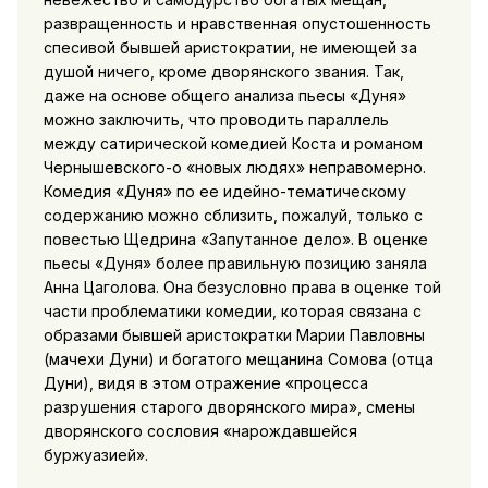
развращенность и нравственная опустошенность
спесивой бывшей аристократии, не имеющей за
душой ничего, кроме дворянского звания. Так,
даже на основе общего анализа пьесы «Дуня»
можно заключить, что проводить параллель
между сатирической комедией Коста и романом
Чернышевского-о «новых людях» неправомерно.
Комедия «Дуня» по ее идейно-тематическому
содержанию можно сблизить, пожалуй, только с
повестью Щедрина «Запутанное дело». В оценке
пьесы «Дуня» более правильную позицию заняла
Анна Цаголова. Она безусловно права в оценке той
части проблематики комедии, которая связана с
образами бывшей аристократки Марии Павловны
(мачехи Дуни) и богатого мещанина Сомова (отца
Дуни), видя в этом отражение «процесса
разрушения старого дворянского мира», смены
дворянского сословия «нарождавшейся
буржуазией».