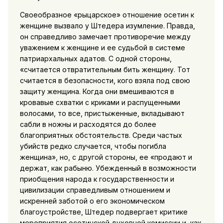
Своеобразное «рыцарское» отношение осетин к
женщине вызвало у Штедера изумление. Правда,
он справедливо замечает противоречие между
уважением к женщине и ее судьбой в системе
патриархальных адатов. С одной стороны,
«считается отвратительным бить женщину. Тот
считается в безопасности, кого взяла под свою
защиту женщина. Когда они вмешиваются в
кровавые схватки с криками и распущенными
волосами, то все, пристыженные, вкладывают
сабли в ножны и расходятся до более
благоприятных обстоятельств. Среди частых
убийств редко случается, чтобы погибла
женщина», но, с другой стороны, ее «продают и
держат, как рабыню. Убежденный в возможности
приобщения народа к государственности и
цивилизации справедливым отношением и
искренней заботой о его экономическом
благоустройстве, Штедер подвергает критике
мероприятия осетинской духовной комиссии и, как