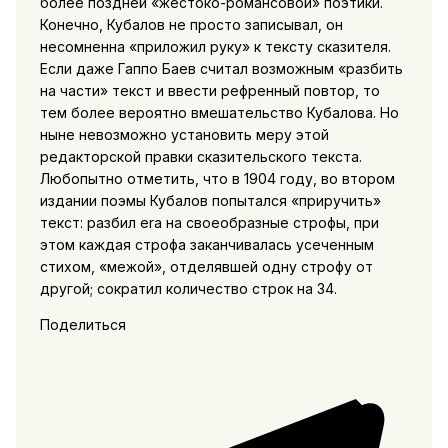
более поздней «жестоко-романсовой» поэтики.
Конечно, Кубалов не просто записывал, он
несомненна «приложил руку» к тексту сказителя.
Если даже Гаппо Баев считал возможным «разбить
на части» текст и ввести рефренный повтор, то
тем более вероятно вмешательство Кубалова. Но
ныне невозможно установить меру этой
редакторской правки сказительского текста.
Любопытно отметить, что в 1904 году, во втором
издании поэмы Кубалов попытался «приручить»
текст: разбил era на своеобразные строфы, при
этом каждая строфа заканчивалась усеченным
стихом, «межой», отделявшей одну строфу от
другой; сократил количество строк на 34.
Поделиться