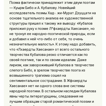
Поэма фактически принадлежит этим двум поэтам
— Куырм Бибо и А. Кубалову. Новейший
исследователь поэмы Хад-. жи-Мурат Дзуццати на
основе тщательного анализа ее художественной
структуры пришел к такому же выводу: «Кубалов
приложил руку к поэме Л^фхаердты Хаесанае», но
не тронул ее народно-поэтической природы, если
и добавил к ней что-либо от себя, то очень
незначительную малость». К этому надо добавить,
что «Лхаердты Хаесанае» от всего остального
творчества Кубалова резко отличается как по
своей поэтике, так и по своим идеалам. Даже
лиризм, как завороживший Кубалова в творчестве
слепого Бибо, в зрелом творчестве поэта из
возвышенного трагизма сошел на
сентиментальное сострадание. В Жфхаердты
Хаесанае» нет ни одного слова вне системы
народной поэтики. В остальном наследии Кубалова
явны черты литературщины, следования не
лучшим образцам старой романтической поэзии и