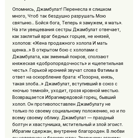
Опомнись, Джамбулат! Перенесла я слишком
много, Чтоб так бездушно разрушать Мою
святыню... Бойся бога, Теперь я замужем, я мать».
На эти увещевания сестры Джамбулат отвечает,
как заклятый враг бедных горцев, не князей,
холопов: «Жена продажного холопа И мать
щенка...» В открытом бою с холопами с
Джамбулата, как змеиный покров, сползают
княжеская «добропорядочность» и «щепетильная
честь». Горькой иронией звучат слова Фатимы в
ответ на оскорбление брата: «Позорна, князь,
такая злоба...» Джамбулат, вступивший в союз с
«ночью темной», уходит, грозя кровной местью.
Возвращается Ибрагимрядовой горец, бывший
холоп. Он противопоставлен Джамбулату не
только по своему социальному положению, но и по
всему своему облику. Джамбулат — праздный
болтун и хвастунишка, мстительный и злой эгоист.
Ибрагим сдержан, внутренне благороден. В любви
он человечен и бескорыстен. Звериному эгоизму