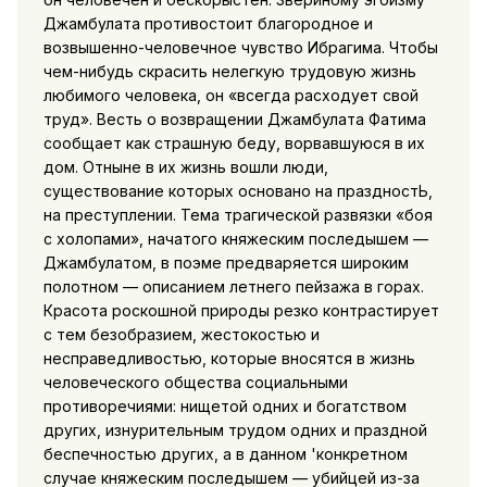
Джамбулата противостоит благородное и
возвышенно-человечное чувство Ибрагима. Чтобы
чем-нибудь скрасить нелегкую трудовую жизнь
любимого человека, он «всегда расходует свой
труд». Весть о возвращении Джамбулата Фатима
сообщает как страшную беду, ворвавшуюся в их
дом. Отныне в их жизнь вошли люди,
существование которых основано на праздностЬ,
на преступлении. Тема трагической развязки «боя
с холопами», начатого княжеским последышем —
Джамбулатом, в поэме предваряется широким
полотном — описанием летнего пейзажа в горах.
Красота роскошной природы резко контрастирует
с тем безобразием, жестокостью и
несправедливостью, которые вносятся в жизнь
человеческого общества социальными
противоречиями: нищетой одних и богатством
других, изнурительным трудом одних и праздной
беспечностью других, а в данном 'конкретном
случае княжеским последышем — убийцей из-за